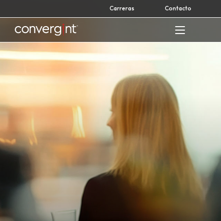
Skip
Carreras
Contacto
to
content
Home