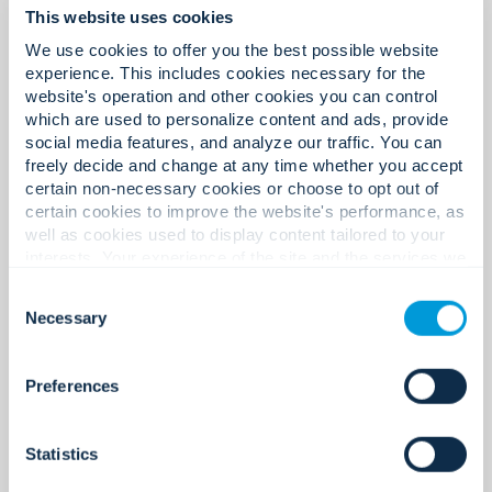
This website uses cookies
We use cookies to offer you the best possible website
experience. This includes cookies necessary for the
website's operation and other cookies you can control
which are used to personalize content and ads, provide
social media features, and analyze our traffic. You can
freely decide and change at any time whether you accept
certain non-necessary cookies or choose to opt out of
certain cookies to improve the website's performance, as
well as cookies used to display content tailored to your
Steve Fessler
interests. Your experience of the site and the services we
are able to offer may be impacted if you do not accept all
Consent
cookies. Click "Show details" below for more information
Necessary
Gerente de socios de Harvest
Selection
about who we share your information with.
Steve Fessler es socio de Harvest Partners,
firma a la que se unió en 2013. Antes de Harvest,
Preferences
fue asociado en CVCI, donde se especializó en
operaciones de compra apalancada en el sector
de servicios empresariales. Previamente, fue
Statistics
analista en la división de banca de inversión de