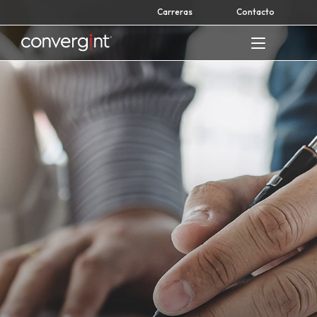
Skip
Carreras
Contacto
to
content
Home