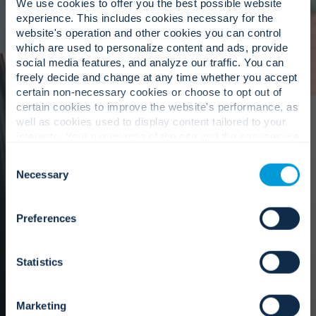
We use cookies to offer you the best possible website
Centrado en el cliente,
experience. This includes cookies necessary for the
website's operation and other cookies you can control
impulsado por la estrategia.
which are used to personalize content and ads, provide
social media features, and analyze our traffic. You can
freely decide and change at any time whether you accept
certain non-necessary cookies or choose to opt out of
Los ingenieros colaboran estrechamente con los
certain cookies to improve the website's performance, as
equipos de entrega y las partes interesadas.
well as cookies used to display content tailored to your
interests. Your experience of the site and the services we
are able to offer may be impacted if you do not accept all
Consent
cookies. Click "Show details" below for more information
Necessary
Selection
Nuestro enfoque
about who we share your information with.
Preferences
Statistics
Marketing