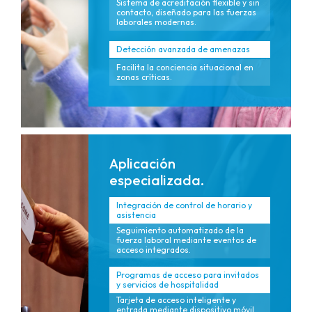
Sistema de acreditación flexible y sin
contacto, diseñado para las fuerzas
laborales modernas.
Detección avanzada de amenazas
Facilita la conciencia situacional en
zonas críticas.
Aplicación
especializada.
Integración de control de horario y
asistencia
Seguimiento automatizado de la
fuerza laboral mediante eventos de
acceso integrados.
Programas de acceso para invitados
y servicios de hospitalidad
Tarjeta de acceso inteligente y
entrada mediante dispositivo móvil