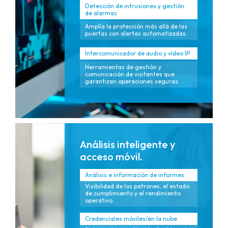
Detección de intrusiones y gestión
de alarmas
Amplía la protección más allá de las
puertas con alertas automatizadas.
Intercomunicador de audio y vídeo IP
Herramientas de gestión y
comunicación de visitantes que
garantizan operaciones seguras.
Análisis inteligente y
acceso móvil.
Análisis e información de informes
Visibilidad de los patrones, el estado
de cumplimiento y el rendimiento
operativo.
Credenciales móviles/en la nube