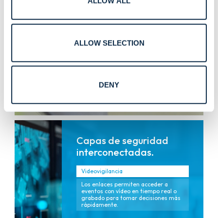
ALLOW ALL
Gestión de identidades y
credenciales
Programas de identidad física y
digital unificados que simplifican la
supervisión.
ALLOW SELECTION
Autenticación biométrica y avanzada
Opciones de verificación modernas
para una entrada segura y sin
complicaciones.
DENY
Capas de seguridad
interconectadas.
Videovigilancia
Los enlaces permiten acceder a
eventos con vídeo en tiempo real o
grabado para tomar decisiones más
rápidamente.