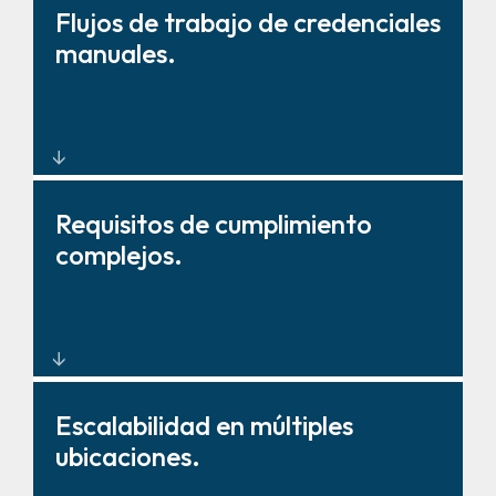
Control de acceso unificado
Flujos de trabajo de credenciales
mediante diseño e integración
manuales.
modernos.
Gestión centralizada de
Requisitos de cumplimiento
identidades que reduce la carga
complejos.
administrativa.
Herramientas de informes y
Escalabilidad en múltiples
gobernanza alineadas con los
ubicaciones.
estándares y listas para