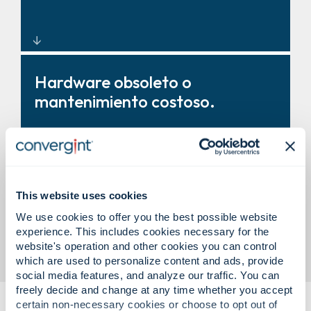
auditorías.
Sistemas empresariales
Hardware obsoleto o
diseñados para operaciones
mantenimiento costoso.
globales.
This website uses cookies
Actualizaciones, servicio y
We use cookies to offer you the best possible website
soporte 24/7 con gestión del
experience. This includes cookies necessary for the
ciclo de vida.
website's operation and other cookies you can control
which are used to personalize content and ads, provide
social media features, and analyze our traffic. You can
freely decide and change at any time whether you accept
certain non-necessary cookies or choose to opt out of