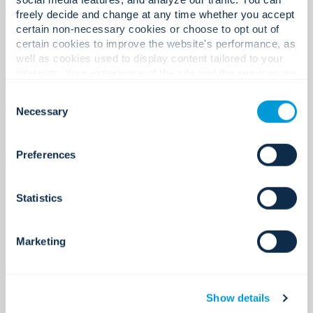
Oficinas en Latinoamérica.
freely decide and change at any time whether you accept
certain non-necessary cookies or choose to opt out of
certain cookies to improve the website's performance, as
well as cookies used to display content tailored to your
1,300+
interests. Your experience of the site and the services we
are able to offer may be impacted if you do not accept all
Consent
cookies. Click "Show details" below for more information
Necessary
Selection
about who we share your information with.
Expertos en América Latina.
Preferences
Statistics
200+
Marketing
Socios tecnológicos globales.
Show details