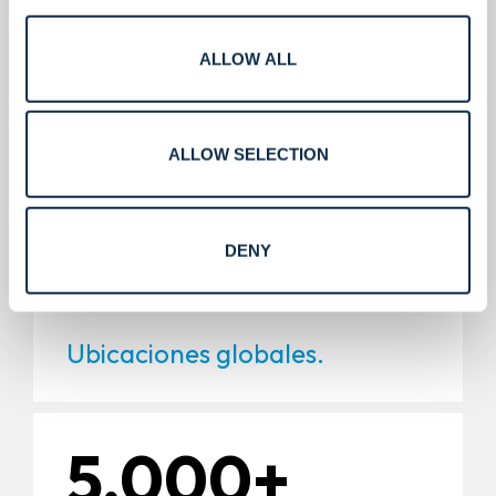
400+
ALLOW ALL
Certificaciones y licencias.
ALLOW SELECTION
220+
DENY
Ubicaciones globales.
5,000+