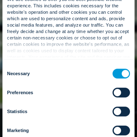
experience. This includes cookies necessary for the
Experiencia especializada.
website's operation and other cookies you can control
which are used to personalize content and ads, provide
social media features, and analyze our traffic. You can
freely decide and change at any time whether you accept
Una red global de expertos en la materia que
certain non-necessary cookies or choose to opt out of
comprenden los matices de su entorno único.
certain cookies to improve the website's performance, as
well as cookies used to display content tailored to your
interests. Your experience of the site and the services we
are able to offer may be impacted if you do not accept all
Consent
Nuestro enfoque
cookies. Click "Show details" below for more information
Necessary
Selection
about who we share your information with.
Preferences
Statistics
Marketing