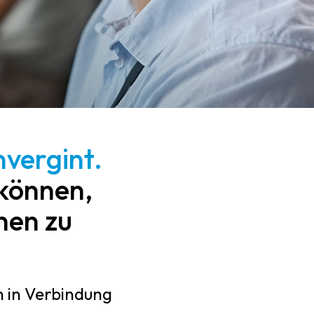
nvergint.
 können,
onen zu
n in Verbindung