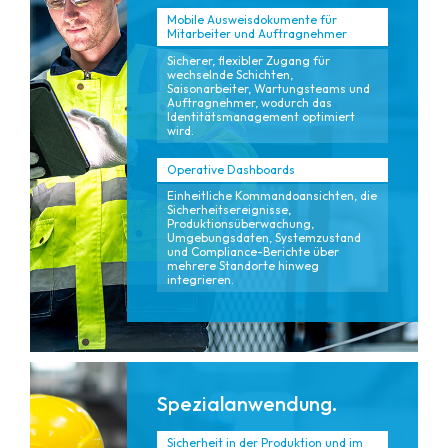
Mobile Ausweisdokumente für
Mitarbeiter und Auftragnehmer
Sicherer, flexibler Zugang für
wechselnde Schichten,
Saisonarbeiter, Wartungsteams und
Auftragnehmer, wodurch das
Identitätsmanagement optimiert
wird.
Operative Dashboards
Einheitliche Kommandoansichten, die
Sicherheitsereignisse,
Produktionsüberwachung,
Umgebungsdaten, Systemzustand
und Compliance-Berichte über
mehrere Standorte hinweg
integrieren.
Spezialanwendung.
Sicherheit in der Produktion und im