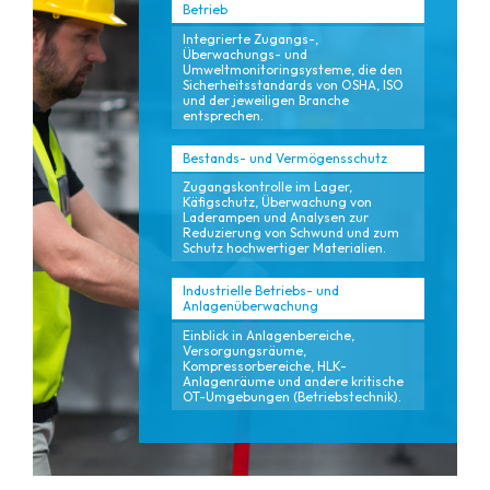
Betrieb
Integrierte Zugangs-,
Überwachungs- und
Umweltmonitoringsysteme, die den
Sicherheitsstandards von OSHA, ISO
und der jeweiligen Branche
entsprechen.
Bestands- und Vermögensschutz
Zugangskontrolle im Lager,
Käfigschutz, Überwachung von
Laderampen und Analysen zur
Reduzierung von Schwund und zum
Schutz hochwertiger Materialien.
Industrielle Betriebs- und
Anlagenüberwachung
Einblick in Anlagenbereiche,
Versorgungsräume,
Kompressorbereiche, HLK-
Anlagenräume und andere kritische
OT-Umgebungen (Betriebstechnik).