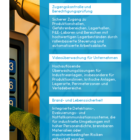
Zugangskontrolle und
Berechtigungsprüfung
Sicherer Zugang zu
Produktionshallen,
Gefahrenbereichen, Lagerhallen,
F&E-Laboren und Bereichen mit
hochwertigen Lagerbeständen durch
rollenbasierte Steuerung und
automatisierte Arbeitsabläufe.
Videoüberwachung für Unternehmen
Hochauflösende
Überwachungslösungen für
Industrieanlagen, insbesondere für
Produktionslinien, kritische Anlagen,
Lagerorte, Perimeterzonen und
Verladebereiche.
Brand- und Lebenssicherheit
Integrierte Detektions-,
Evakuierungs- und
Notfallkommunikationssysteme, die
für industrielle Umgebungen mit
hoher Personendichte, brennbaren
Materialien oder
maschinenbedingten Risiken
entwickelt wurden.