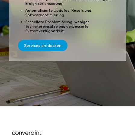
Ereignispriorisierung.
Automatisierte Updates, Resets und
Softwareoptimierung.
Schnellere Problemlösung, weniger
Technikereinsätze und verbesserte
Systemverfügbarkeit.
Services entdecken