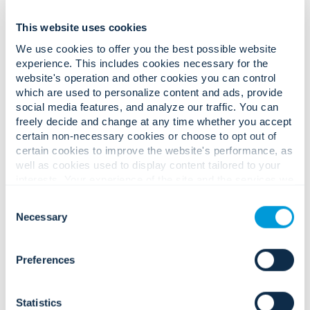
This website uses cookies
We use cookies to offer you the best possible website
experience. This includes cookies necessary for the
Komplexe Herausforderungen in
website's operation and other cookies you can control
den Bereichen Sicherheit und
which are used to personalize content and ads, provide
Betrieb.
social media features, and analyze our traffic. You can
freely decide and change at any time whether you accept
Zuverlässige, auditbasierte
certain non-necessary cookies or choose to opt out of
Lösungen.
certain cookies to improve the website's performance, as
well as cookies used to display content tailored to your
interests. Your experience of the site and the services we
are able to offer may be impacted if you do not accept all
Zunehmende Bedrohungen für die
Consent
cookies. Click "Show details" below for more information
Necessary
Sicherheit des Personals, die
Selection
about who we share your information with.
Produktionsverfügbarkeit und den
Schutz wertvoller Bestände/geistigen
Preferences
Eigentums.
Statistics