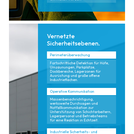
Vernetzte
Sicherheitsebenen.
Perimeterüberwachung
Fortschrittliche Detektion für Höfe,
Umzäunungen, Parkplätze,
Dockbereiche, Lagerzonen für
Ausrüstung und große offene
Industrieflächen.
Operative Kommunikation
Massenbenachrichtigung,
werksweite Durchsagen und
Notfallkommunikation zur
Unterstützung von Schichtarbeitern,
Lagerpersonal und Betriebsteams
für eine Reaktion in Echtzeit.
Industrielle Sicherheits- und