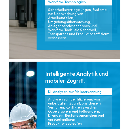
Workflow-Technologien
Sicherheitsverriegelungen, Systeme
zur Überwachung von
Arbeitsunfällen,
Umgebungsüberwachung,
Anlagenbereichsanalysen und
Workflow-Tools, die Sicherheit,
Transparenz und Produktionseffizienz
verbessern.
Intelligente Analytik und
mobiler Zugriff.
KI-Analysen zur Risikoerkennung
Analysen zur Identifizierung von
unbefugtem Zugriff, unsicherem
Verhalten, Konflikten zwischen
Gabelstaplern und Fußgängern,
Drängeln, Bestandsanomalien und
unregelmäßigen
Produktionsabläufen.