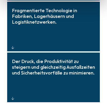
Robuste Systeme in Industriequalität,
Fragmentierte Technologie in
die so konstruiert sind, dass sie
Fabriken, Lagerhäusern und
Vibrationen, Staub und Chemikalien
Logistiknetzwerken.
standhalten und so die
Systemverfügbarkeit und
Zuverlässigkeit unter rauen
Bedingungen maximieren.
Zentralisierte Transparenz und
Der Druck, die Produktivität zu
Kontrolle durch offene
steigern und gleichzeitig Ausfallzeiten
Architekturplattformen, die
und Sicherheitsvorfälle zu minimieren.
Überwachung, Zugriff, OT-Daten und
Betriebssysteme vereinen und so die
Gesamtbetriebskosten (TCO)
optimieren.