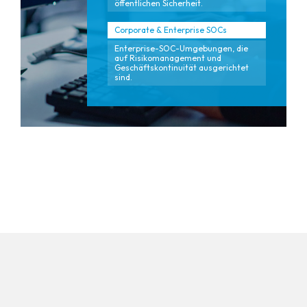
öffentlichen Sicherheit.
Corporate & Enterprise SOCs
Enterprise-SOC-Umgebungen, die
auf Risikomanagement und
Geschäftskontinuität ausgerichtet
sind.