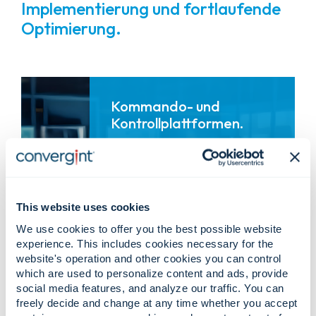
Implementierung und fortlaufende
Optimierung.
Kommando- und
Kontrollplattformen.
Leitstandplanung und -integration
Kundenspezifische SOC-Layouts,
Bedienerkonsolen und
Visualisierungswände, die auf
Übersichtlichkeit und Leistung
ausgelegt sind.
This website uses cookies
We use cookies to offer you the best possible website
Sicherheitsmanagementplattformen
experience. This includes cookies necessary for the
Einheitliche Sicherheitslösungen, die
Video-, Alarm-, Zugangs-, Analyse-
website's operation and other cookies you can control
und Betriebsdaten zusammenführen.
which are used to personalize content and ads, provide
social media features, and analyze our traffic. You can
Vorfallmanagement &
Arbeitsabläufe
freely decide and change at any time whether you accept
Standardisierte Verfahren und