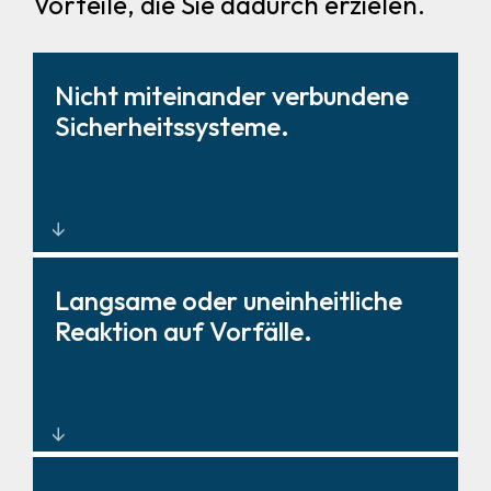
Vorteile, die Sie dadurch erzielen.
Nicht miteinander verbundene
Sicherheitssysteme.
Einheitliche
Langsame oder uneinheitliche
Sicherheitskontrolllösungen, die
Reaktion auf Vorfälle.
Daten und Reaktionen
zentralisieren.