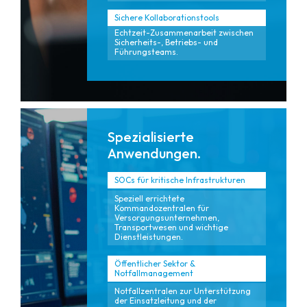
Sichere Kollaborationstools
Echtzeit-Zusammenarbeit zwischen
Sicherheits-, Betriebs- und
Führungsteams.
Spezialisierte
Anwendungen.
SOCs für kritische Infrastrukturen
Speziell errichtete
Kommandozentralen für
Versorgungsunternehmen,
Transportwesen und wichtige
Dienstleistungen.
Öffentlicher Sektor &
Notfallmanagement
Notfallzentralen zur Unterstützung
der Einsatzleitung und der