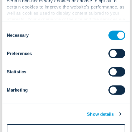
certain non-necessary cookies or choose to opt out of
Automatisierung, die eine
certain cookies to improve the website's performance, as
einheitliche und effektive Reaktion
gewährleisten.
well as cookies used to display content tailored to your
interests. Your experience of the site and the services we
are able to offer may be impacted if you do not accept all
Consent
cookies. Click "Show details" below for more information
Necessary
Selection
about who we share your information with.
Globale
Preferences
Sicherheitsoperationsze
ntren (GSOC).
Statistics
GSOC-Lösungen
Zentralisierte
Überwachungsumgebungen zur
Unterstützung regionaler und
Marketing
globaler Operationen.
Standortübergreifende Sichtbarkeit
und Föderation
Föderierte SOC-Architekturen, die
Show details
Einrichtungen, Regionen und Partner
miteinander verbinden.