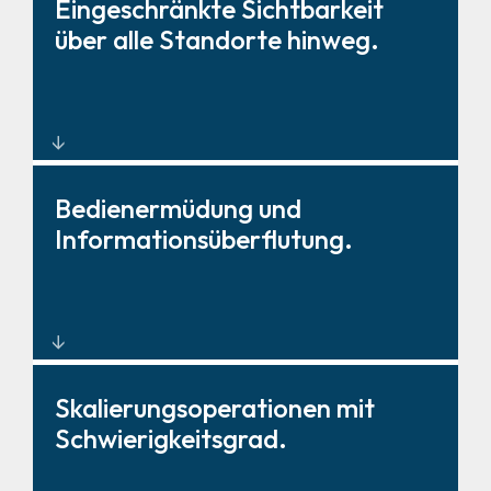
Echtzeitwarnungen,
Eingeschränkte Sichtbarkeit
Arbeitsabläufe und Instrumente
über alle Standorte hinweg.
für koordinierte Reaktionen.
Unternehmensweite
Bedienermüdung und
Überwachung aus einer einzigen
Informationsüberflutung.
SOC-Umgebung.
Speziell entwickelte
Skalierungsoperationen mit
Visualisierung, die kritische
Schwierigkeitsgrad.
Informationen priorisiert.