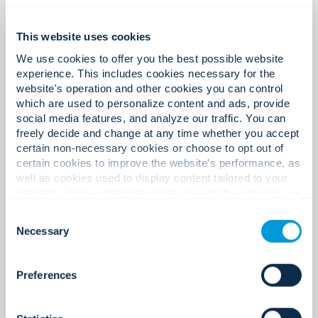
200+
This website uses cookies
We use cookies to offer you the best possible website
Globale Technologiepartner.
experience. This includes cookies necessary for the
website's operation and other cookies you can control
which are used to personalize content and ads, provide
social media features, and analyze our traffic. You can
400+
freely decide and change at any time whether you accept
certain non-necessary cookies or choose to opt out of
certain cookies to improve the website's performance, as
well as cookies used to display content tailored to your
interests. Your experience of the site and the services we
Zertifizierungen und Lizenzen.
are able to offer may be impacted if you do not accept all
Consent
cookies. Click "Show details" below for more information
Necessary
Selection
about who we share your information with.
220+
Preferences