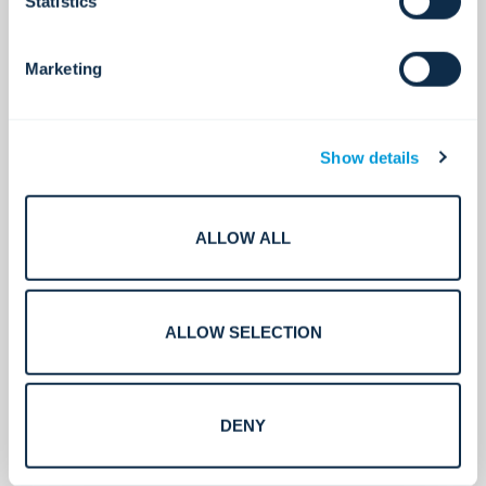
Statistics
Standorte weltweit.
Marketing
5,000+
Show details
Installationen.
ALLOW ALL
11,000+
ALLOW SELECTION
DENY
Kollegen weltweit.