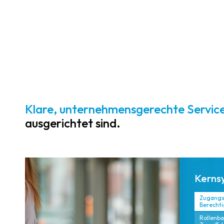
Zugangsverwaltu
ng,
unternehmenswe
ite
Überwachungsdi
enste, KI-
Analysen und
Besuchermanag
ement stärken
Klare, unternehmensgerechte Service
die Prävention
ausgerichtet sind.
und
beschleunigen
die Reaktion auf
Vorfälle.
Kerns
Zugangs
Berecht
Rollenba