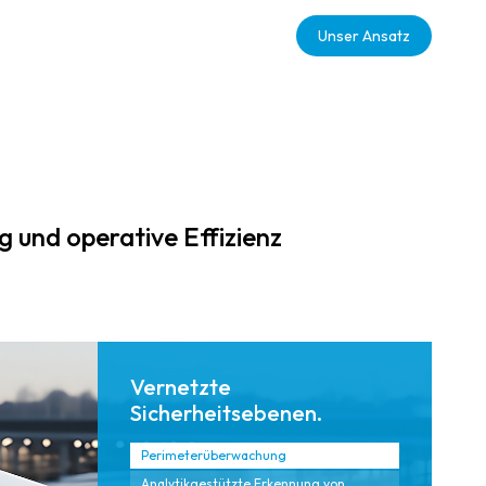
offener
robuste
Unser Ansatz
Architektur, die
Sicherheitssyste
Identität, Zugriff,
me, die die
Video,
Sicherheit am
Einbruchserkenn
Arbeitsplatz
ung und Analytik
verbessern,
in einem einzigen
hybrides
Unternehmensök
Arbeiten
osystem
unterstützen und
ng und operative Effizienz
vereinen und so
operative
die
Reibungsverluste
Gesamtbetriebs
reduzieren – für
kosten (TCO)
ein besseres
optimieren.
Mitarbeitererleb
Vernetzte
nis.
Sicherheitsebenen.
Perimeterüberwachung
Analytikgestützte Erkennung von