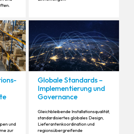
ften.
tions-
Globale Standards –
Implementierung und
te
Governance
Gleichbleibende Installationsqualität,
standardisiertes globales Design,
pen und
Lieferantenkoordination und
eme zur
regionsübergreifende