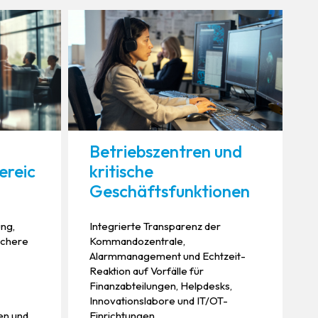
Betriebszentren und
ereic
kritische
Geschäftsfunktionen
ung,
Integrierte Transparenz der
ichere
Kommandozentrale,
Alarmmanagement und Echtzeit-
Reaktion auf Vorfälle für
Finanzabteilungen, Helpdesks,
Innovationslabore und IT/OT-
en und
Einrichtungen.