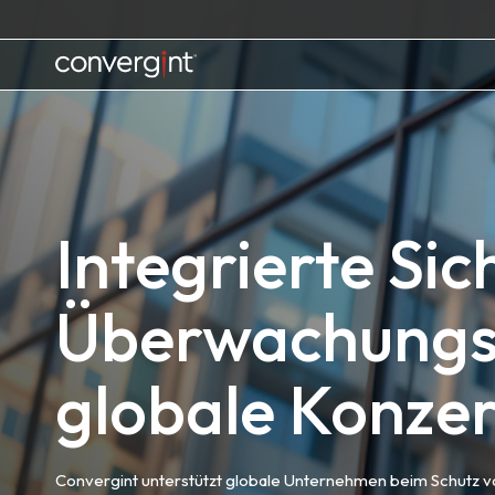
Skip
to
content
Home
Integrierte Sic
Überwachungs
globale Konze
Convergint unterstützt globale Unternehmen beim Schutz vo