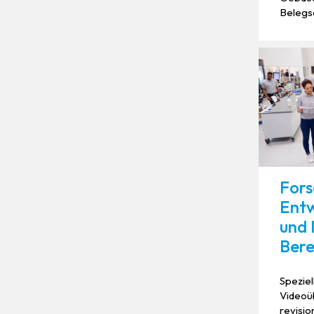
Belegsc
Fors
Entw
und 
Bere
Speziel
Videoü
revisi