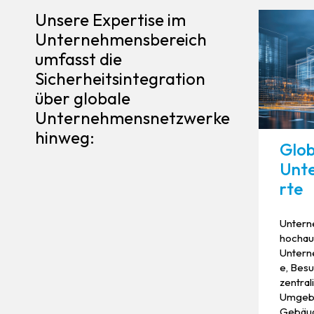
Unsere Expertise im
Unternehmensbereich
umfasst die
Sicherheitsintegration
über globale
Unternehmensnetzwerke
hinweg:
Glob
Unt
rte
Untern
hochau
Untern
e, Bes
zentral
Umgebu
Gebäud