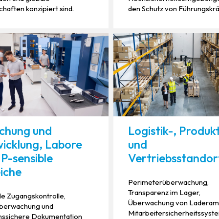
haften konzipiert sind.
den Schutz von Führungskrä
chung und
Logistik-, Produk
icklung, Labore
und
IP-sensible
Vertriebsstandor
iche
Perimeterüberwachung,
Transparenz im Lager,
le Zugangskontrolle,
Überwachung von Laderam
berwachung und
Mitarbeitersicherheitssyst
onssichere Dokumentation