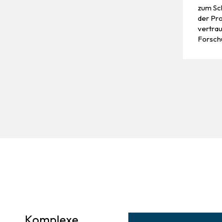
zum Sch
der Pr
vertrau
Forsch
Komplexe