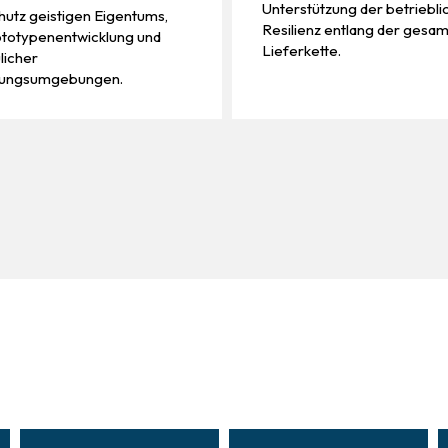
Unterstützung der betriebli
utz geistigen Eigentums,
Resilienz entlang der gesa
ototypenentwicklung und
Lieferkette.
licher
ungsumgebungen.