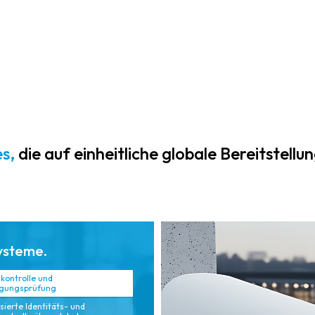
globale
Designvorlagen,
Richtlinien und
zentralisierte
Prüfrahmen wie
Überwachung
DSGVO, SOC,
und
ISO und
wiederholbare
regionale
Bereitstellungsm
Arbeitsplatzstan
odelle, die
dards
globale
abgestimmt sind
Skalierbarkeit
s,
die auf einheitliche globale Bereitstellu
und so eine
und Konsistenz
revisionssichere
gewährleisten
Dokumentation
und gleichzeitig
gewährleisten.
die
Projektkomplexit
ysteme.
ät reduzieren.
kontrolle und
igungsprüfung
sierte Identitäts- und