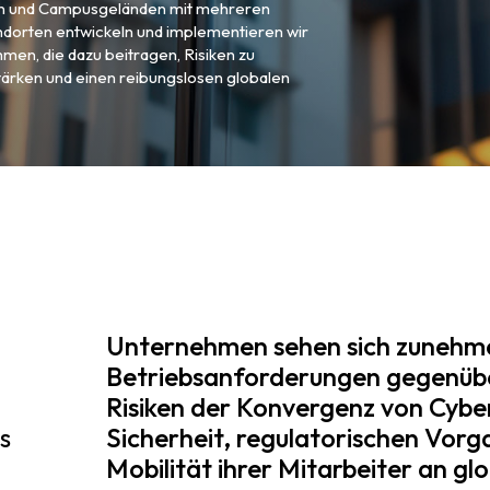
en und Campusgeländen mit mehreren
ndorten entwickeln und implementieren wir
en, die dazu beitragen, Risiken zu
stärken und einen reibungslosen globalen
Unternehmen sehen sich zunehme
Betriebsanforderungen gegenübe
Risiken der Konvergenz von Cyber
s
Sicherheit, regulatorischen Vor
Mobilität ihrer Mitarbeiter an gl