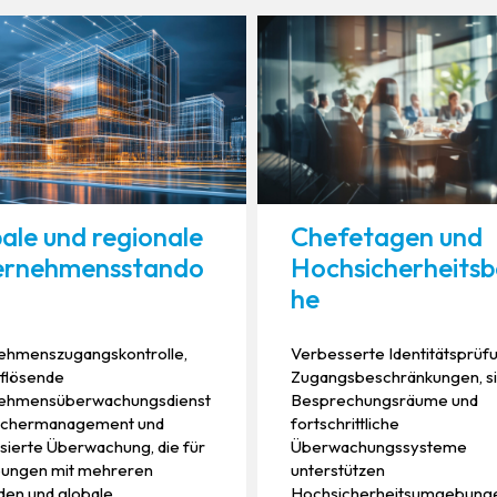
ale und regionale
Chefetagen und
ernehmensstando
Hochsicherheitsb
he
ehmenszugangskontrolle,
Verbesserte Identitätsprüf
flösende
Zugangsbeschränkungen, s
ehmensüberwachungsdienst
Besprechungsräume und
uchermanagement und
fortschrittliche
isierte Überwachung, die für
Überwachungssysteme
ngen mit mehreren
unterstützen
en und globale
Hochsicherheitsumgebung