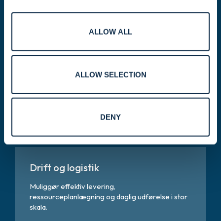
Jura, Compliance og Risiko
ALLOW ALL
Hjælp med at sikre etisk drift, tilpasning af
lovgivningen og ansvarlig risikostyring.
ALLOW SELECTION
Marketing, kommunikation og PR
Fortæl vores historie, styrk vores brand og
DENY
engager vores publikum globalt og lokalt.
Drift og logistik
Muliggør effektiv levering,
ressourceplanlægning og daglig udførelse i stor
skala.