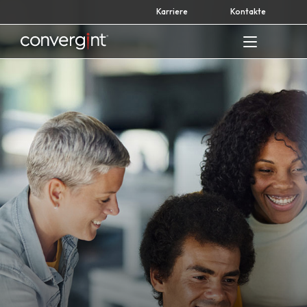
Skip
Karriere
Kontakte
to
content
Home