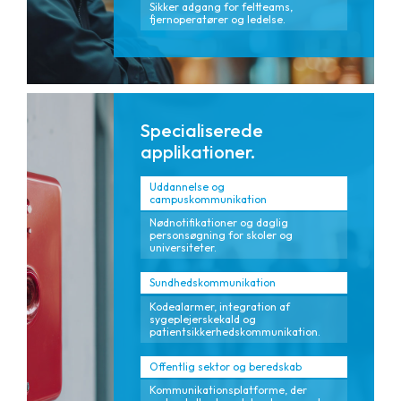
Sikker adgang for feltteams,
fjernoperatører og ledelse.
Specialiserede
applikationer.
Uddannelse og
campuskommunikation
Nødnotifikationer og daglig
personsøgning for skoler og
universiteter.
Sundhedskommunikation
Kodealarmer, integration af
sygeplejerskekald og
patientsikkerhedskommunikation.
Offentlig sektor og beredskab
Kommunikationsplatforme, der