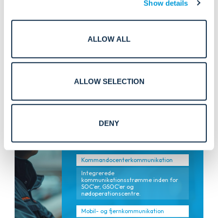
Show details
Nødopkaldsstationer
Blå lystelefoner og
nødopkaldspunkter til campusser,
transport og offentlige rum.
ALLOW ALL
ALLOW SELECTION
Operationelle
samarbejdsplatforme.
Sikre samarbejdsværktøjer
DENY
Tale-, video- og beskedplatforme,
der forbinder teams under
hændelser og daglige operationer.
Kommandocenterkommunikation
Integrerede
kommunikationsstrømme inden for
SOC'er, GSOC'er og
nødoperationscentre.
Mobil- og fjernkommunikation