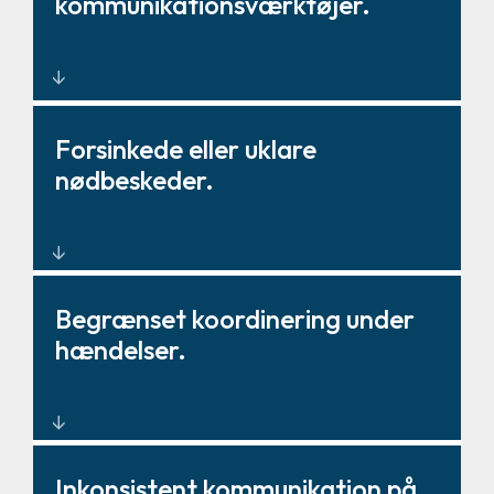
kommunikationsværktøjer.
Samlede
Forsinkede eller uklare
kommunikationsplatforme med
nødbeskeder.
centraliseret kontrol.
Massemeddelelser og
Begrænset koordinering under
personsøgersystemer i realtid.
hændelser.
Integrerede arbejdsgange for
Inkonsistent kommunikation på