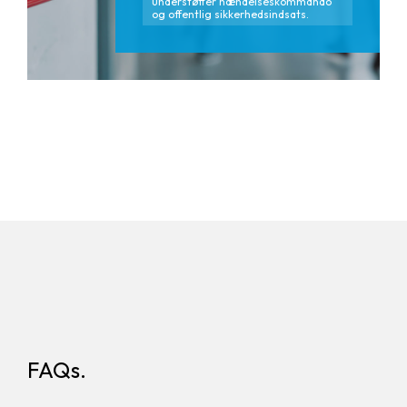
understøtter hændelseskommando
og offentlig sikkerhedsindsats.
FAQs.