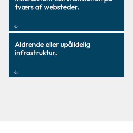
tale, video og forsendelse.
tværs af websteder.
Standardiserede
Aldrende eller upålidelig
virksomhedsdækkende
infrastruktur.
kommunikationssystemer.
Moderne, skalerbare løsninger
med redundans og failover.