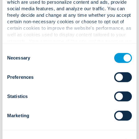
which are used to personalize content and ads, provide
daglig drift og nødkommunikation.
social media features, and analyze our traffic. You can
freely decide and change at any time whether you accept
Multikanal-alarmering
certain non-necessary cookies or choose to opt out of
Samtidig levering på tværs af
højttalere, skærme, mobile enheder
certain cookies to improve the website's performance, as
og stationære computere.
well as cookies used to display content tailored to your
interests. Your experience of the site and the services we
are able to offer may be impacted if you do not accept all
Consent
cookies. Click "Show details" below for more information
Necessary
Selection
about who we share your information with.
Intercom, dispatch og
svarkommunikation.
Preferences
IP-intercomsystemer
Tovejskommunikation til verifikation,
Statistics
besøgsstyring og koordinering af
svar.
Dispatch og opkaldshåndtering
Marketing
Integrerede forsendelsesworkflows,
der forbinder kommunikation med
sikkerheds- og driftsteams.