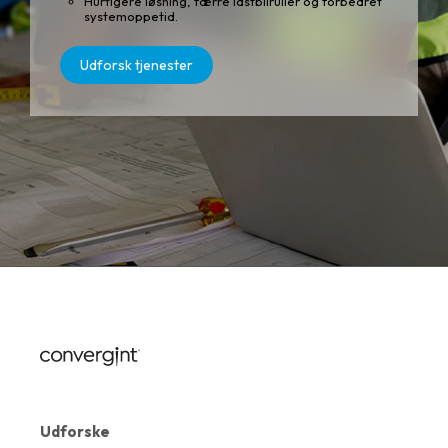
Hurtigere løsning, færre lastbilruller og forbedret
systemoppetid.
Udforsk tjenester
Udforske