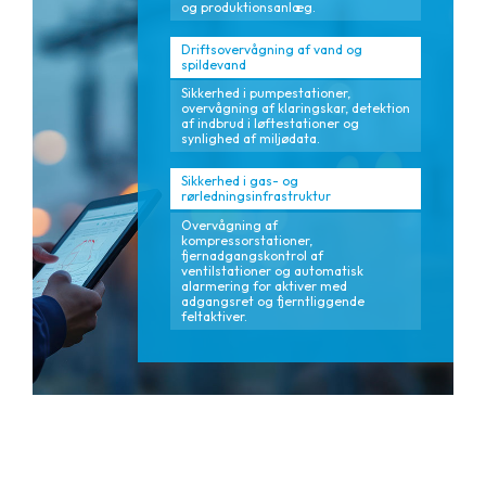
og produktionsanlæg.
Driftsovervågning af vand og
spildevand
Sikkerhed i pumpestationer,
overvågning af klaringskar, detektion
af indbrud i løftestationer og
synlighed af miljødata.
Sikkerhed i gas- og
rørledningsinfrastruktur
Overvågning af
kompressorstationer,
fjernadgangskontrol af
ventilstationer og automatisk
alarmering for aktiver med
adgangsret og fjerntliggende
feltaktiver.