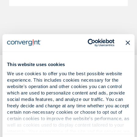
This website uses cookies
We use cookies to offer you the best possible website
experience. This includes cookies necessary for the
website's operation and other cookies you can control
which are used to personalize content and ads, provide
social media features, and analyze our traffic. You can
Komplekse driftsmæssige
freely decide and change at any time whether you accept
udfordringer.
certain non-necessary cookies or choose to opt out of
certain cookies to improve the website's performance, as
Sikre, forsyningsklare løsninger.
well as cookies used to display content tailored to your
interests. Your experience of the site and the services we