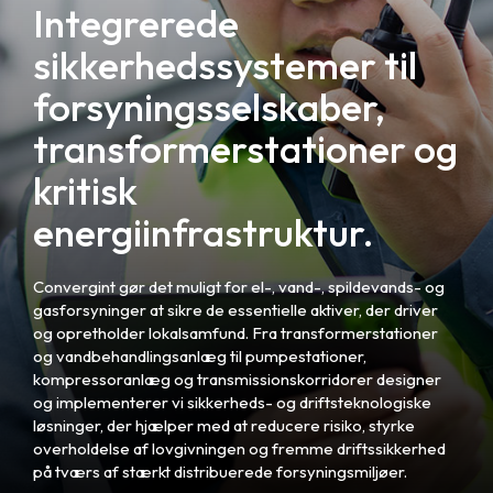
Integrerede
sikkerhedssystemer til
forsyningsselskaber,
transformerstationer og
kritisk
energiinfrastruktur.
Convergint gør det muligt for el-, vand-, spildevands- og
gasforsyninger at sikre de essentielle aktiver, der driver
og opretholder lokalsamfund. Fra transformerstationer
og vandbehandlingsanlæg til pumpestationer,
kompressoranlæg og transmissionskorridorer designer
og implementerer vi sikkerheds- og driftsteknologiske
løsninger, der hjælper med at reducere risiko, styrke
overholdelse af lovgivningen og fremme driftssikkerhed
på tværs af stærkt distribuerede forsyningsmiljøer.