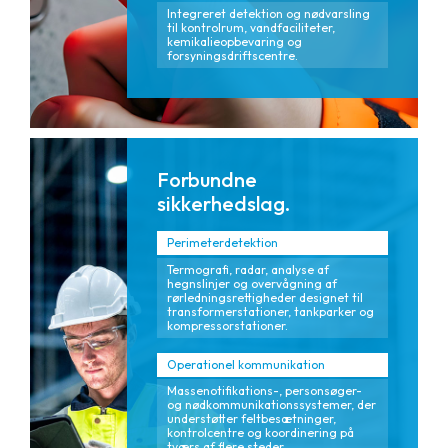
Integreret detektion og nødvarsling
til kontrolrum, vandfaciliteter,
kemikalieopbevaring og
forsyningsdriftscentre.
Forbundne
sikkerhedslag.
Perimeterdetektion
Termografi, radar, analyse af
hegnslinjer og overvågning af
rørledningsrettigheder designet til
transformerstationer, tankparker og
kompressorstationer.
Operationel kommunikation
Massenotifikations-, personsøger-
og nødkommunikationssystemer, der
understøtter feltbesætninger,
kontrolcentre og koordinering på
tværs af flere steder.