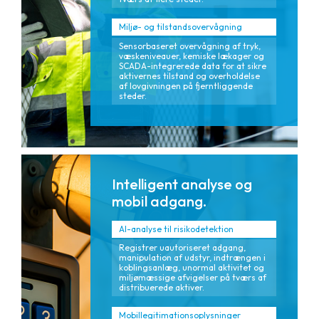
Miljø- og tilstandsovervågning
Sensorbaseret overvågning af tryk,
væskeniveauer, kemiske lækager og
SCADA-integrerede data for at sikre
aktivernes tilstand og overholdelse
af lovgivningen på fjerntliggende
steder.
Intelligent analyse og
mobil adgang.
AI-analyse til risikodetektion
Registrer uautoriseret adgang,
manipulation af udstyr, indtrængen i
koblingsanlæg, unormal aktivitet og
miljømæssige afvigelser på tværs af
distribuerede aktiver.
Mobillegitimationsoplysninger