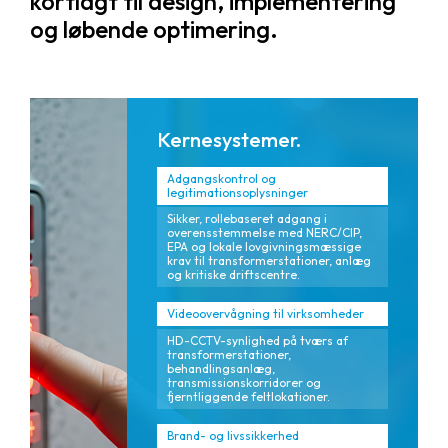
kortlagt til design, implementering
og løbende optimering.
Kernesystemer.
Adgangskontrol og
legitimationsoplysninger
Sikker, rollebaseret adgang i
overensstemmelse med NERC/CIP,
EPA og lokale lovgivningsmæssige
krav til transformerstationer, anlæg
og kritiske driftscentre.
Videoovervågning til virksomheder
HD-CCTV-synlighed på tværs af
transformerstationer,
behandlingsanlæg,
transmissionskorridorer og
fjerntliggende feltlokationer.
Brand- og livssikkerhed