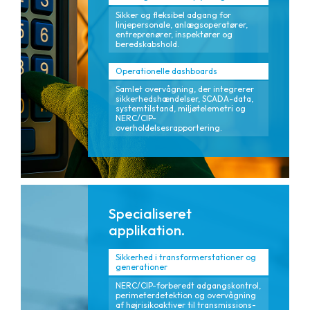
Sikker og fleksibel adgang for
linjepersonale, anlægsoperatører,
entreprenører, inspektører og
beredskabshold.
Operationelle dashboards
Samlet overvågning, der integrerer
sikkerhedshændelser, SCADA-data,
systemtilstand, miljøtelemetri og
NERC/CIP-
overholdelsesrapportering.
Specialiseret
applikation.
Sikkerhed i transformerstationer og
generationer
NERC/CIP-forberedt adgangskontrol,
perimeterdetektion og overvågning
af højrisikoaktiver til transmissions-