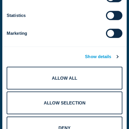
Statistics
Keuangan & Akuntansi
Memberikan tata kelola keuangan, wawasan, dan
Marketing
disiplin yang mendukung pertumbuhan
berkelanjutan.
Show details
Sumber daya manusia
Kami mendukung karyawan kami melalui
ALLOW ALL
pengembangan bakat, keterlibatan, dan
pengalaman kerja yang berkualitas.
ALLOW SELECTION
Hukum, Kepatuhan & Risiko
Membantu memastikan operasional yang
DENY