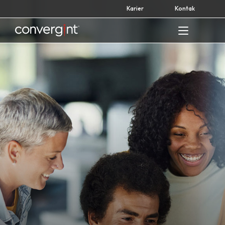
Skip
Karier
Kontak
to
content
Home