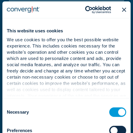
Administrasi
Jaga keselarasan tim melalui koordinasi,
pengorganisasian, dan dukungan operasional.
This website uses cookies
We use cookies to offer you the best possible website
experience. This includes cookies necessary for the
website's operation and other cookies you can control
Pengembangan Bisnis
which are used to personalize content and ads, provide
social media features, and analyze our traffic. You can
Mengidentifikasi peluang pertumbuhan dan
freely decide and change at any time whether you accept
membantu memperluas jangkauan dan dampak
certain non-necessary cookies or choose to opt out of
Convergint.
certain cookies to improve the website's performance, as
well as cookies used to display content tailored to your
interests. Your experience of the site and the services we
are able to offer may be impacted if you do not accept all
Manajemen Eksekutif
Consent
cookies. Click "Show details" below for more information
Necessary
Selection
about who we share your information with.
Pimpinlah dengan akuntabilitas, visi, dan fokus
pada penciptaan nilai jangka panjang.
Preferences