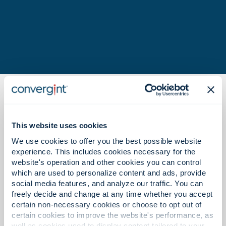
This website uses cookies
We use cookies to offer you the best possible website
experience. This includes cookies necessary for the
Apa yang bisa Anda harapkan di
website's operation and other cookies you can control
sini.
which are used to personalize content and ads, provide
social media features, and analyze our traffic. You can
freely decide and change at any time whether you accept
certain non-necessary cookies or choose to opt out of
certain cookies to improve the website's performance, as
well as cookies used to display content tailored to your