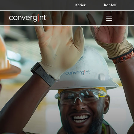
Skip
Karier
Kontak
to
content
Home