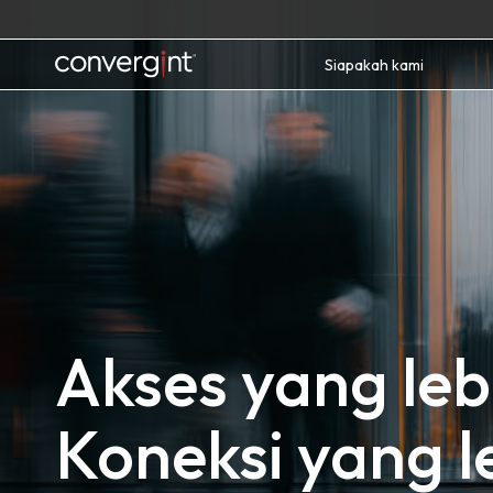
Skip
to
content
Home
Siapakah kami
Akses yang leb
Koneksi yang l