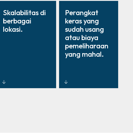
Skalabilitas di
Perangkat
berbagai
keras yang
lokasi.
sudah usang
atau biaya
pemeliharaan
yang mahal.
Sistem
Peningkatan,
perusahaan
layanan, dan
yang dibangun
dukungan
untuk operasi
24/7 yang