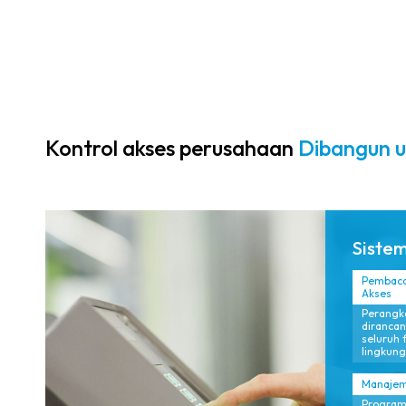
modern.
Kontrol akses perusahaan
Dibangun u
Sistem
Pembaca 
Akses
Perangk
dirancan
seluruh 
lingkung
Manajeme
Program i