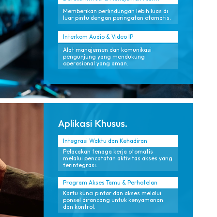
Memberikan perlindungan lebih luas di
luar pintu dengan peringatan otomatis.
Interkom Audio & Video IP
Alat manajemen dan komunikasi
pengunjung yang mendukung
operasional yang aman.
Aplikasi Khusus.
Integrasi Waktu dan Kehadiran
Pelacakan tenaga kerja otomatis
melalui pencatatan aktivitas akses yang
terintegrasi.
Program Akses Tamu & Perhotelan
Kartu kunci pintar dan akses melalui
ponsel dirancang untuk kenyamanan
dan kontrol.