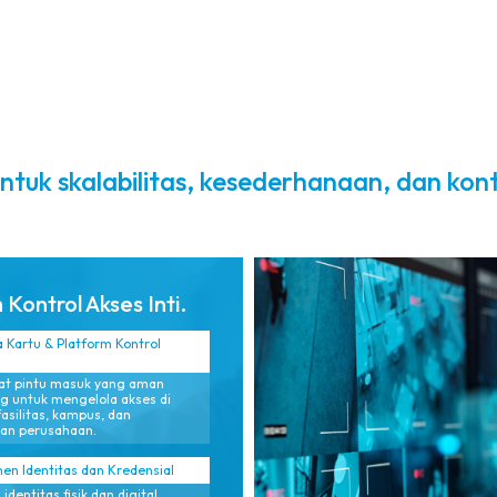
beban
dan siap
administratif.
diaudit.
ntuk skalabilitas, kesederhanaan, dan kont
 Kontrol Akses Inti.
Kartu & Platform Kontrol
at pintu masuk yang aman
g untuk mengelola akses di
fasilitas, kampus, dan
an perusahaan.
n Identitas dan Kredensial
dentitas fisik dan digital