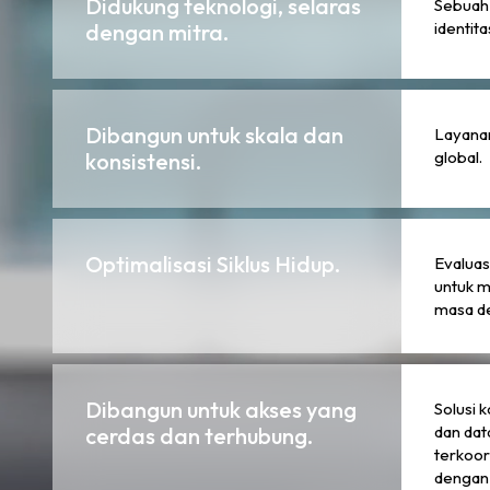
Didukung teknologi, selaras
Sebuah 
identita
dengan mitra.
Dibangun untuk skala dan
Layana
global.
konsistensi.
Optimalisasi Siklus Hidup.
Evaluas
untuk m
masa d
Dibangun untuk akses yang
Solusi 
dan dat
cerdas dan terhubung.
terkoor
dengan