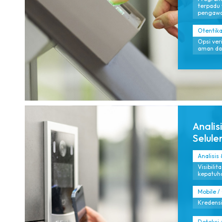
terpadu
pengawa
Otentika
Opsi ver
aman da
Analis
Seluler
Analisis
Visibilit
kepatuha
Mobile /
Kredensi
Deteksi 