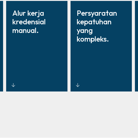
Alur kerja
Persyaratan
kredensial
kepatuhan
manual.
yang
kompleks.
Manajemen
Alat pelaporan
identitas
dan tata
terpusat yang
kelola yang
mengurangi
sesuai standar