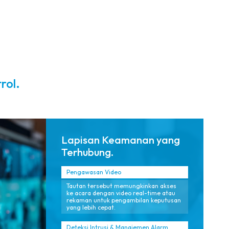
global.
dikelola
sepanjang
siklus hidup
produk.
rol.
Lapisan Keamanan yang
Terhubung.
Pengawasan Video
Tautan tersebut memungkinkan akses
ke acara dengan video real-time atau
rekaman untuk pengambilan keputusan
yang lebih cepat.
Deteksi Intrusi & Manajemen Alarm