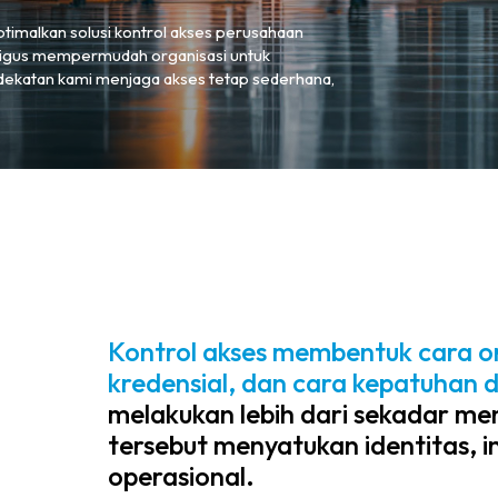
malkan solusi kontrol akses perusahaan
aligus mempermudah organisasi untuk
ndekatan kami menjaga akses tetap sederhana,
Kontrol akses membentuk cara o
kredensial, dan cara kepatuhan d
melakukan lebih dari sekadar m
tersebut menyatukan identitas, 
operasional.