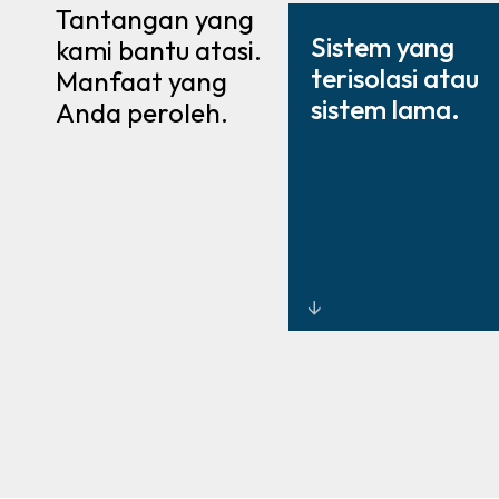
Tantangan yang
Sistem yang
kami bantu atasi.
terisolasi atau
Manfaat yang
sistem lama.
Anda peroleh.
Kontrol akses
terpadu
melalui desain
dan integrasi