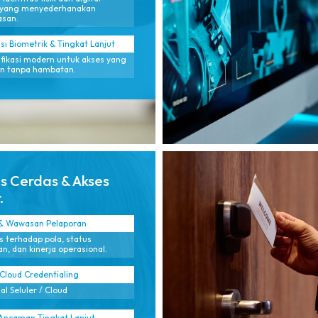
 yang menyederhanakan
san.
si Biometrik & Tingkat Lanjut
ifikasi modern untuk akses yang
n tanpa hambatan.
is Cerdas & Akses
.
 & Wawasan Pelaporan
as terhadap pola, status
n, dan kinerja operasional.
 Cloud Credentialing
al Seluler / Cloud
Ancaman Tingkat Lanjut