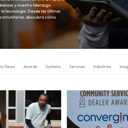
lianzas y nuestro liderazgo
 la tecnología. Desde las últimas
as comunitarias, descubra cómo
ny News
Awards
Systems
Services
Industries
Insi