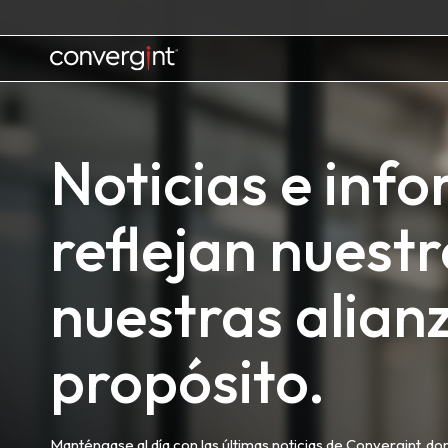
Skip
to
content
Home
Noticias e inf
reflejan nuestr
nuestras alian
propósito.
Manténgase al día con las últimas noticias de Convergint, do