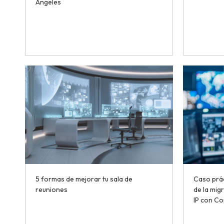
Ángeles
5 formas de mejorar tu sala de
Caso prác
reuniones
de la mig
IP con Co