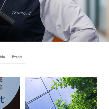
ghts
Events