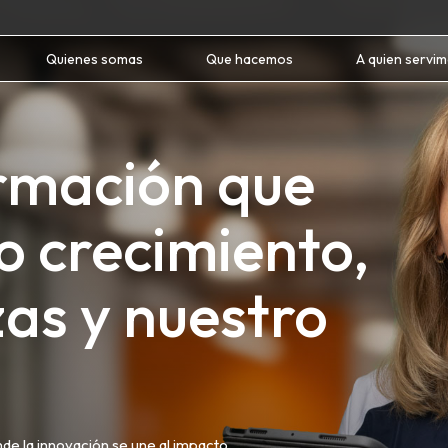
Quienes somas
Que hacemos
A quien servi
ormación que
o crecimiento,
zas y nuestro
nde la innovación se une al impacto.