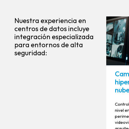
Nuestra experiencia en
centros de datos incluye
integración especializada
para entornos de alta
seguridad:
Cam
hipe
nub
Control
nivel e
perimet
videovi
arquite