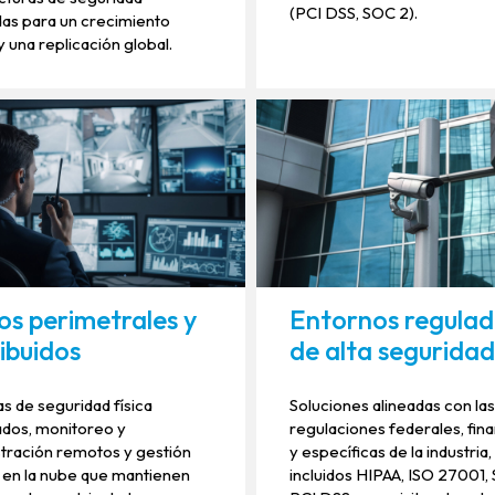
(PCI DSS, SOC 2).
as para un crecimiento
y una replicación global.
s perimetrales y
Entornos regulad
ribuidos
de alta segurida
s de seguridad física
Soluciones alineadas con la
ados, monitoreo y
regulaciones federales, fin
tración remotos y gestión
y específicas de la industria,
 en la nube que mantienen
incluidos HIPAA, ISO 27001,