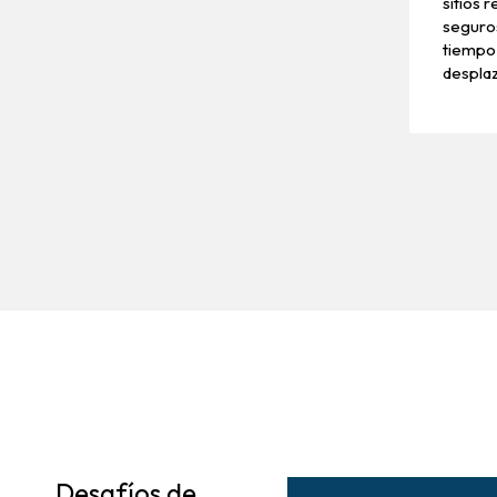
sitios 
seguros
tiempo
despla
Desafíos de