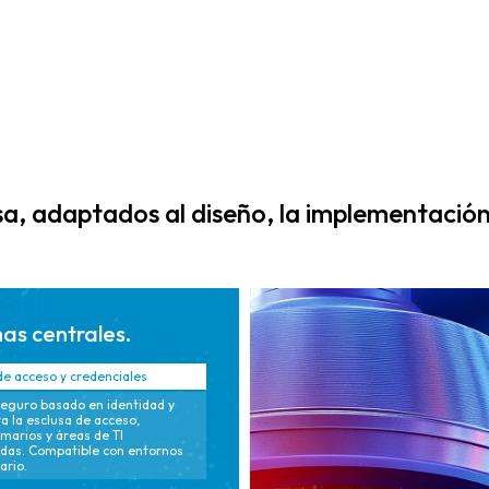
informes
estandarizadas
alineados con el
y escalables
cumplimiento
diseñadas para
continuo,
una rápida
documentación
replicación
simplificada y
global y una
preparación
entrega
automatizada
consistente, lo
a, adaptados al diseño, la implementación 
para auditorías.
que reduce la
complejidad de
la
implementación.
as centrales.
de acceso y credenciales
eguro basado en identidad y
ra la esclusa de acceso,
rmarios y áreas de TI
idas. Compatible con entornos
ario.