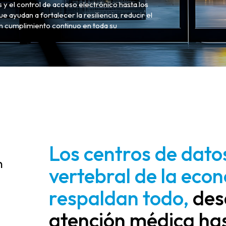
s y el control de acceso electrónico hasta los
 ayudan a fortalecer la resiliencia, reducir el
un cumplimiento continuo en toda su
Los centros de dato
n
vertebral de la econ
respaldan todo,
desd
atención médica has