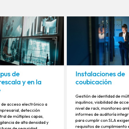
pus de
Instalaciones de
rescala y en la
coubicación
e
Gestión de identidad de múl
inquilinos, visibilidad de acc
 de acceso electrónico a
nivel de rack, monitoreo am
mpresarial, detección
informes de auditoría integ
ral de múltiples capas,
para cumplir con SLA exige
gilancia de alta densidad y
requisitos de cumplimiento 
cturas de seguridad