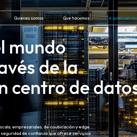
Quienes somas
Que hacemos
A quien servi
el mundo
avés de la
n centro de dato
scala, empresariales, de coubicación y edge
e seguridad de confianza que ofrece servicios