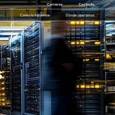
Carreras
Contacto
mos
Como lo hacemos
Dónde operamos
s