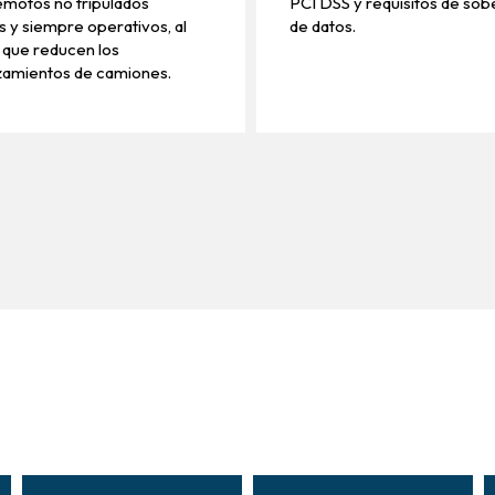
remotos no tripulados
PCI DSS y requisitos de sob
 y siempre operativos, al
de datos.
 que reducen los
zamientos de camiones.