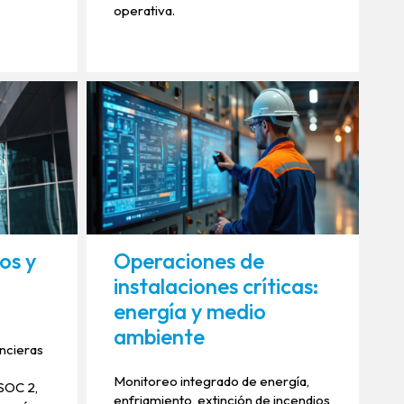
operativa.
os y
Operaciones de
d
instalaciones críticas:
energía y medio
s
ambiente
ancieras
Monitoreo integrado de energía,
 SOC 2,
enfriamiento, extinción de incendios