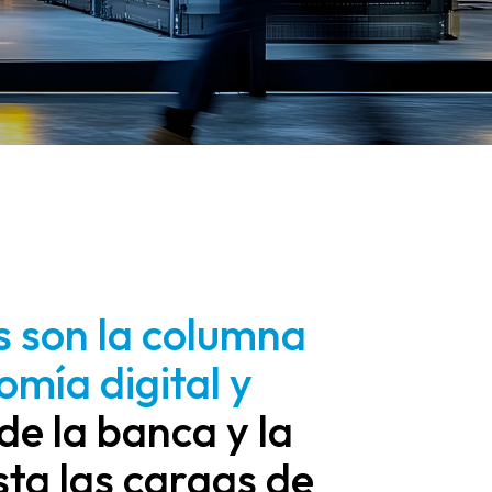
s son la columna
omía digital y
e la banca y la
ta las cargas de