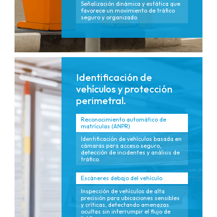
Señalización dinámica y estática que
favorece un movimiento de tráfico
seguro y organizado.
Identificación de
vehículos y protección
perimetral.
Reconocimiento automático de
matrículas (ANPR)
Identificación de vehículos basada en
cámaras para acceso seguro,
detección de incidentes y análisis de
tráfico.
Escáneres debajo del vehículo
Inspección de vehículos de alta
precisión para ubicaciones sensibles
y críticas, detectando amenazas
ocultas sin interrumpir el flujo de