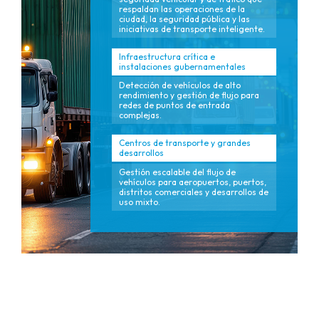
respaldan las operaciones de la
ciudad, la seguridad pública y las
iniciativas de transporte inteligente.
Infraestructura crítica e
instalaciones gubernamentales
Detección de vehículos de alto
rendimiento y gestión de flujo para
redes de puntos de entrada
complejas.
Centros de transporte y grandes
desarrollos
Gestión escalable del flujo de
vehículos para aeropuertos, puertos,
distritos comerciales y desarrollos de
uso mixto.