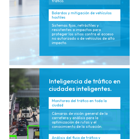
tráfico.
Bolardos y mitigación de vehículos
hostiles
Sistemas fijos, retráctiles y
resistentes a impactos para
proteger los sitios contra el acceso
no autorizado o de vehículos de alto
impacto.
Inteligencia de tráfico en
ciudades inteligentes.
Monitoreo del tráfico en toda la
ciudad
Cámaras de visión general de la
carretera y análisis para la
optimización de rutas y el
conocimiento de la situación.
Análisis del flujo de tráfico y