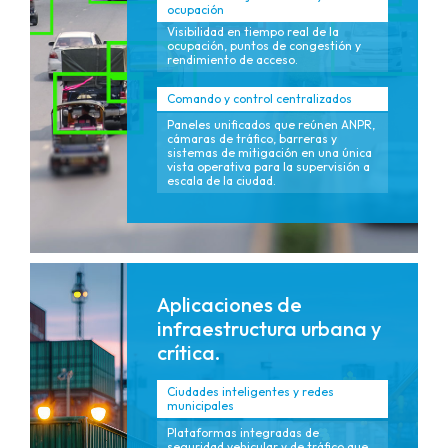
ocupación
Visibilidad en tiempo real de la
ocupación, puntos de congestión y
rendimiento de acceso.
Comando y control centralizados
Paneles unificados que reúnen ANPR,
cámaras de tráfico, barreras y
sistemas de mitigación en una única
vista operativa para la supervisión a
escala de la ciudad.
Aplicaciones de
infraestructura urbana y
crítica.
Ciudades inteligentes y redes
municipales
Plataformas integradas de
seguridad vehicular y de tráfico que