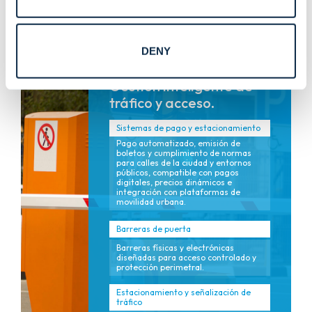
optimización continua.
DENY
Gestión inteligente de
tráfico y acceso.
Sistemas de pago y estacionamiento
Pago automatizado, emisión de
boletos y cumplimiento de normas
para calles de la ciudad y entornos
públicos, compatible con pagos
digitales, precios dinámicos e
integración con plataformas de
movilidad urbana.
Barreras de puerta
Barreras físicas y electrónicas
diseñadas para acceso controlado y
protección perimetral.
Estacionamiento y señalización de
tráfico