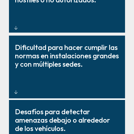
supervisión en tiempo real.
Barreras, bolardos y sistemas de
Dificultad para hacer cumplir las
escaneo diseñados para una
normas en instalaciones grandes
protección de alta seguridad.
y con múltiples sedes.
Programas estandarizados de
Desafíos para detectar
gestión de aparcamientos con
amenazas debajo o alrededor
control centralizado.
de los vehículos.