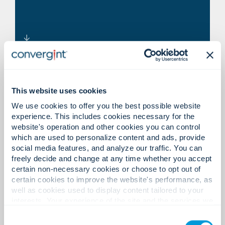
Tecnologías integradas de
Sistemas fragmentados que no
escaneo y detección debajo del
se integran con plataformas de
vehículo.
This website uses cookies
seguridad.
We use cookies to offer you the best possible website
experience. This includes cookies necessary for the
website's operation and other cookies you can control
which are used to personalize content and ads, provide
social media features, and analyze our traffic. You can
freely decide and change at any time whether you accept
Ecosistema totalmente
certain non-necessary cookies or choose to opt out of
Sistemas que no pueden escalar
certain cookies to improve the website's performance, as
integrado que vincula
según la demanda o los
well as cookies used to display content tailored to your
plataformas de acceso, ANPR,
requisitos de cumplimiento.
interests. Your experience of the site and the services we
vigilancia y ciudades
are able to offer may be impacted if you do not accept all
Consent
cookies. Click "Show details" below for more information