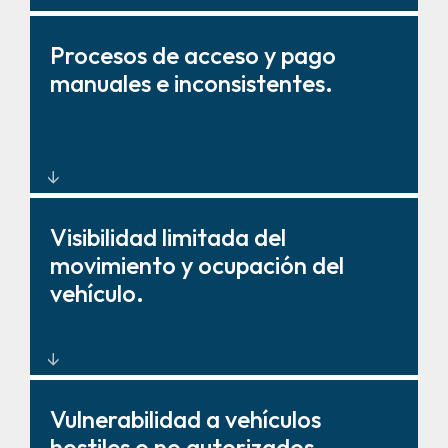
Autenticación automatizada de
Procesos de acceso y pago
vehículos y flujo de tráfico
manuales e inconsistentes.
optimizado.
Sistemas unificados y
Visibilidad limitada del
automatizados que reducen la
movimiento y ocupación del
intervención manual y las
vehículo.
demandas de personal.
ANPR, cámaras y paneles de
Vulnerabilidad a vehículos
control que proporcionan
hostiles o no autorizados.