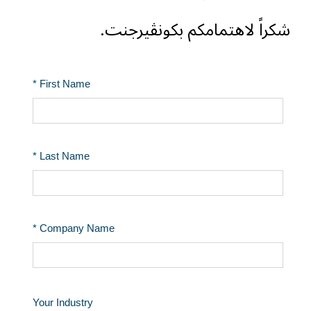
شكراً لاهتمامكم بكونڤيرجنت.