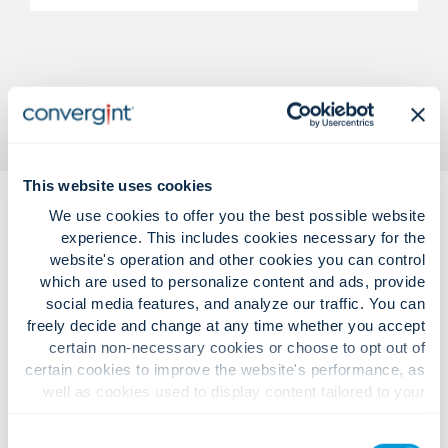
This website uses cookies
We use cookies to offer you the best possible website
experience. This includes cookies necessary for the
website's operation and other cookies you can control
which are used to personalize content and ads, provide
social media features, and analyze our traffic. You can
حلول موثوقة لتحديات السلامة المعقدة
freely decide and change at any time whether you accept
certain non-necessary cookies or choose to opt out of
في قطاع التعليم.
certain cookies to improve the website's performance, as
well as cookies used to display content tailored to your
interests. Your experience of the site and the services we
are able to offer may be impacted if you do not accept all
Consent