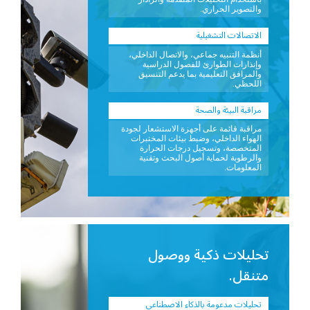
والتصوير الحراري.
الاتصالات التشغيلية
أنظمة التنبيه جماعي، والاتصال الداخلي،
وإنذارات الطوارئ للفصول الدراسية
والمرافق التعليمية بما يدعم التنسيق
اللحظي.
مراقبة البيئة والصحة
مراقبة قائمة على أجهزة الاستشعار لجودة
الهواء الداخلي، وضبط بيئات المختبرات
المتخصصة، وتسجيل درجات الحرارة
والرطوبة لحماية أصول البحث وتقنية
المعلومات.
تحليلات ذكية ووصول
متنقل.
تحليلات مدعومة بالذكاء الاصطناعي