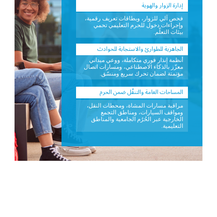
إدارة الزوار والهوية
فحص آلي للزوار، وبطاقات تعريف رقمية،
وإجراءات دخول للحرم التعليمي تحمي
بيئات التعلّم.
الجاهزية للطوارئ والاستجابة للحوادث
أنظمة إنذار فوري متكاملة، ووعي ميداني
معزّز بالذكاء الاصطناعي، ومسارات اتصال
مؤتمتة لضمان تحرك سريع ومنسّق.
المساحات العامة والتنقّل ضمن الحرم
مراقبة مسارات المشاة، ومحطات النقل،
ومواقف السيارات، ومناطق التجمع
الخارجية عبر الحُرُم الجامعية والمناطق
التعليمية.