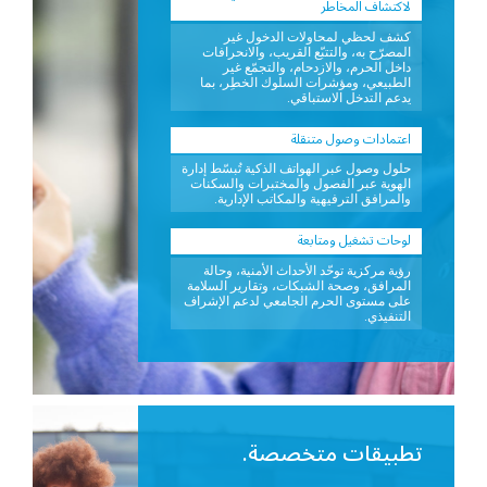
لاكتشاف المخاطر
كشف لحظي لمحاولات الدخول غير
المصرّح به، والتتبّع القريب، والانحرافات
داخل الحرم، والازدحام، والتجمّع غير
الطبيعي، ومؤشرات السلوك الخطِر، بما
يدعم التدخل الاستباقي.
اعتمادات وصول متنقلة
حلول وصول عبر الهواتف الذكية تُبسّط إدارة
الهوية عبر الفصول والمختبرات والسكنات
والمرافق الترفيهية والمكاتب الإدارية.
لوحات تشغيل ومتابعة
رؤية مركزية توحّد الأحداث الأمنية، وحالة
المرافق، وصحة الشبكات، وتقارير السلامة
على مستوى الحرم الجامعي لدعم الإشراف
التنفيذي.
تطبيقات متخصصة.