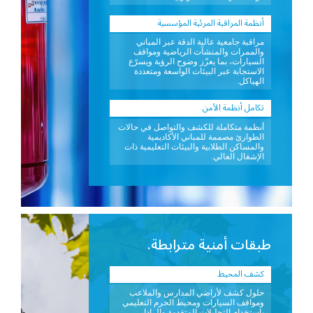
أنظمة المراقبة المرئية المؤسسية
مراقبة جامعية عالية الدقة عبر المباني
والممرات والمنشآت الرياضية ومواقف
السيارات، بما يعزّز وضوح الرؤية ويسرّع
الاستجابة عبر البيئات الواسعة ومتعددة
الهياكل.
تكامل أنظمة الأمن
أنظمة متكاملة للكشف والتواصل في حالات
الطوارئ مصممة للمباني الأكاديمية
والمساكن الطلابية والبيئات التعليمية ذات
الإشغال العالي.
طبقات أمنية مترابطة.
كشف المحيط
حلول كشف لأراضي المدارس والملاعب
ومواقف السيارات ومحيط الحرم التعليمي
باستخدام التحليلات المتقدمة والرادار