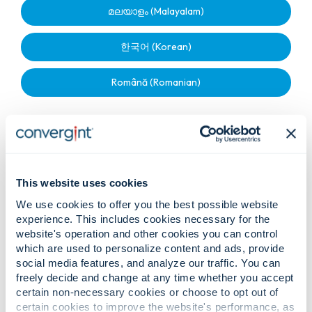
മലയാളം (Malayalam)
한국어 (Korean)
Română (Romanian)
Política de privacidad para
This website uses cookies
empleados y solicitantes de
We use cookies to offer you the best possible website
empleo:
experience. This includes cookies necessary for the
website's operation and other cookies you can control
which are used to personalize content and ads, provide
English
social media features, and analyze our traffic. You can
freely decide and change at any time whether you accept
certain non-necessary cookies or choose to opt out of
Français (French)
certain cookies to improve the website's performance, as