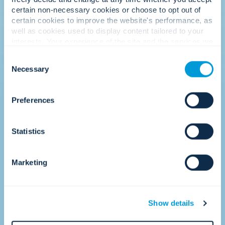
mayor factor diferenciador.
certain non-necessary cookies or choose to opt out of
certain cookies to improve the website's performance, as
well as cookies used to display content tailored to your
interests. Your experience of the site and the services we
are able to offer may be impacted if you do not accept all
Consent
•
cookies. Click "Show details" below for more information
Necessary
Selection
about who we share your information with.
Preferences
2017
Acelerando el
Statistics
crecimiento.
Marketing
Show details