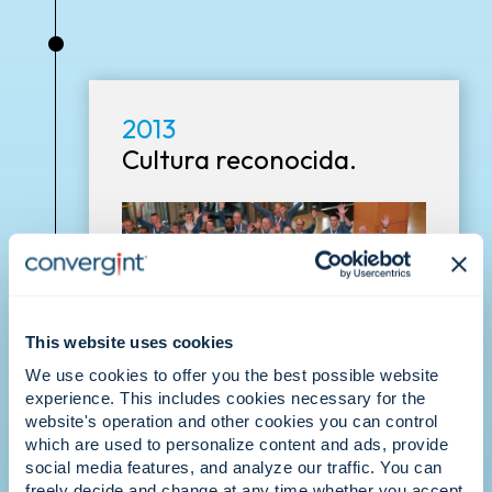
•
2013
Cultura reconocida.
This website uses cookies
We use cookies to offer you the best possible website
experience. This includes cookies necessary for the
Convergint es reconocida como uno de
website's operation and other cookies you can control
los mejores lugares para trabajar, lo que
which are used to personalize content and ads, provide
refuerza la idea de que nuestra cultura
social media features, and analyze our traffic. You can
centrada en las personas es nuestro
freely decide and change at any time whether you accept