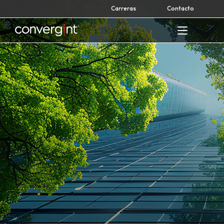
Skip
Carreras
Contacto
to
content
Home