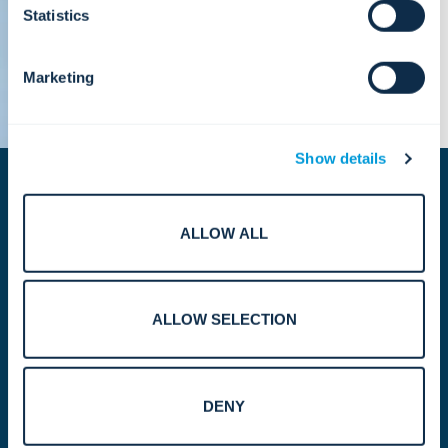
Statistics
Marketing
Show details
ALLOW ALL
Esfuerzo global.
ALLOW SELECTION
Impacto local.
DENY
Nuestro camino hacia la