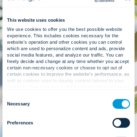
lo que permite a los clientes alcanzar sus
objetivos de sostenibilidad sin comprometer la
seguridad ni el rendimiento.
This website uses cookies
We use cookies to offer you the best possible website
experience. This includes cookies necessary for the
website's operation and other cookies you can control
which are used to personalize content and ads, provide
social media features, and analyze our traffic. You can
freely decide and change at any time whether you accept
Crecimiento responsable.
certain non-necessary cookies or choose to opt out of
certain cookies to improve the website's performance, as
La sostenibilidad comienza desde dentro, y en
well as cookies used to display content tailored to your
Convergint priorizamos las prácticas
interests. Your experience of the site and the services we
comerciales éticas, la diversidad y la inclusión, y el
are able to offer may be impacted if you do not accept all
Consent
compromiso con la comunidad como
cookies. Click "Show details" below for more information
Necessary
componentes esenciales del éxito a largo plazo.
Selection
about who we share your information with.
Al alinear el crecimiento con el bien común, nos
aseguramos de que cada decisión refleje
Preferences
nuestros valores y nuestra visión de futuro.