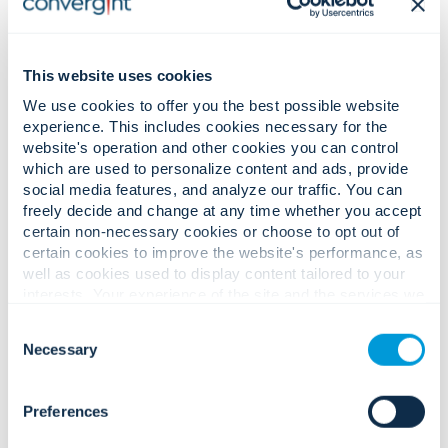
This website uses cookies
We use cookies to offer you the best possible website
experience. This includes cookies necessary for the
website's operation and other cookies you can control
which are used to personalize content and ads, provide
social media features, and analyze our traffic. You can
freely decide and change at any time whether you accept
certain non-necessary cookies or choose to opt out of
certain cookies to improve the website's performance, as
well as cookies used to display content tailored to your
interests. Your experience of the site and the services we
are able to offer may be impacted if you do not accept all
Consent
cookies. Click "Show details" below for more information
Convergint ha sido reconocida como «Mejor empresa
Necessary
Selection
about who we share your information with.
para trabajar» en la edición 2025-2026 de U.S. News &
World Report
Preferences