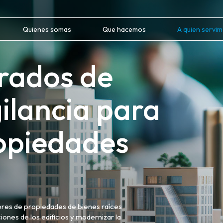
Quienes somas
Que hacemos
A quien servi
rados de
gilancia para
ropiedades
ores de propiedades de bienes raíces
iones de los edificios y modernizar la