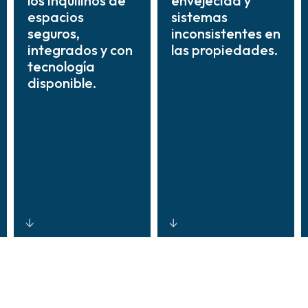
los inquilinos de
envejecida y
espacios
sistemas
seguros,
inconsistentes en
integrados y con
las propiedades.
tecnología
disponible.
Acceso
Programas de
habilitado en la
modernización
nube,
preparados para