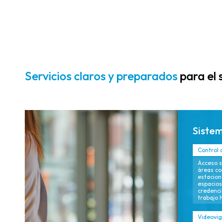
alarmas y
análisis que
fortalecen la
prevención y
aceleran la
respuesta a
incidentes,
Servicios claros y preparados
para el 
protegiendo la
seguridad de los
inquilinos y la
reputación de la
Sistem
marca.
Control 
Acceso s
áreas co
estacion
espacios
credenci
trabajo h
Videovig