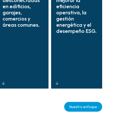
desconectadas
mejorar la
en edificios,
eficiencia
garajes,
operativa, la
comercios y
gestión
áreas comunes.
energética y el
desempeño ESG.
Plataformas de
Monitoreo
arquitectura
inteligente e
Nuestro enfoque
abierta que
información