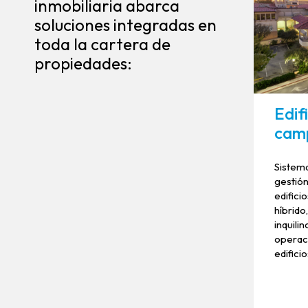
inmobiliaria abarca
soluciones integradas en
toda la cartera de
propiedades:
Edifi
camp
Sistema
gestión
edifici
híbrido
inquili
operaci
edificio