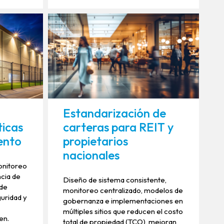
Estandarización de
ticas
carteras para REIT y
ento
propietarios
nacionales
onitoreo
ncia de
Diseño de sistema consistente,
 de
monitoreo centralizado, modelos de
uridad y
gobernanza e implementaciones en
múltiples sitios que reducen el costo
en.
total de propiedad (TCO), mejoran