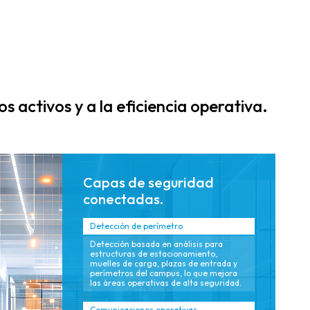
unifican el
basada en datos
acceso, el video,
que respalda la
la comunicación
sustentabilidad,
y el análisis
la seguridad de
operativo bajo
los inquilinos y
un solo
reducen la carga
ecosistema,
de trabajo
os activos y a la eficiencia operativa.
simplificando la
operativa de los
gestión de
equipos de
múltiples sitios.
propiedad.
Capas de seguridad
conectadas.
Detección de perímetro
Detección basada en análisis para
estructuras de estacionamiento,
muelles de carga, plazas de entrada y
perímetros del campus, lo que mejora
las áreas operativas de alta seguridad.
Comunicaciones operativas