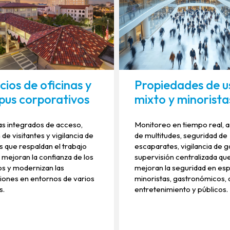
cios de oficinas y
Propiedades de u
us corporativos
mixto y minorista
s integrados de acceso,
Monitoreo en tiempo real, an
 de visitantes y vigilancia de
de multitudes, seguridad de
os que respaldan el trabajo
escaparates, vigilancia de g
, mejoran la confianza de los
supervisión centralizada qu
nos y modernizan las
mejoran la seguridad en es
ones en entornos de varios
minoristas, gastronómicos, 
s.
entretenimiento y públicos.