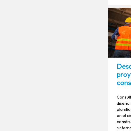
Desa
proy
cons
Consult
diseño,
planifi
en el ci
constru
sistema