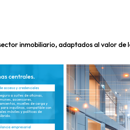
credenciales
el futuro y
móviles, gestión
diseños de
de visitantes y
cartera
herramientas de
estandarizados
edificios
que reducen el
inteligentes que
costo total de
mejoran la
propiedad (TCO)
sector inmobiliario, adaptados al valor de l
experiencia de
y la complejidad
los inquilinos e
operativa.
impulsan las
tasas de
as centrales.
ocupación.
de acceso y credenciales
eguro a suites de oficinas,
munes, ascensores,
amientos, muelles de carga y
 para inquilinos, compatible con
ales móviles y políticas de
íbrido.
ilancia empresarial