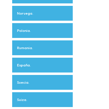
Noruega.
Polonia.
Rumania.
España.
Suecia.
Suiza.