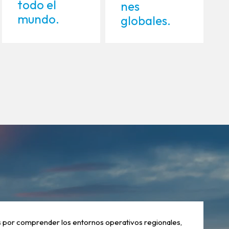
todo el
nes
mundo.
globales.
or comprender los entornos operativos regionales,