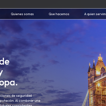
Quienes somas
Que hacemos
A quien servi
 de
y
ropa.
uciones de seguridad
eputación. Al combinar una
lobales consistentes,