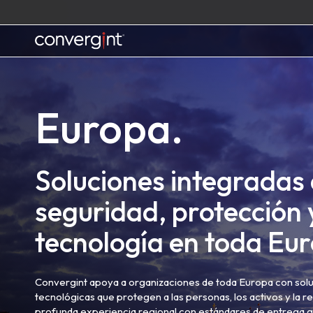
Skip
to
content
Home
Europa.
Soluciones integradas
seguridad, protección 
tecnología en toda Eu
Convergint apoya a organizaciones de toda Europa con sol
tecnológicas que protegen a las personas, los activos y la r
profunda experiencia regional con estándares de entrega g