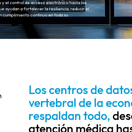
s y el control de acceso electrónico hasta los
 ayudan a fortalecer la resiliencia, reducir el
un cumplimiento continuo en toda su
Los centros de dato
n
vertebral de la econ
respaldan todo,
desd
atención médica has