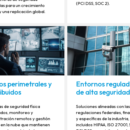
(PCI DSS, SOC 2).
as para un crecimiento
y una replicación global.
s perimetrales y
Entornos regulad
ribuidos
de alta segurida
s de seguridad física
Soluciones alineadas con la
ados, monitoreo y
regulaciones federales, fin
tración remotos y gestión
y específicas de la industria,
 en la nube que mantienen
incluidos HIPAA, ISO 27001,