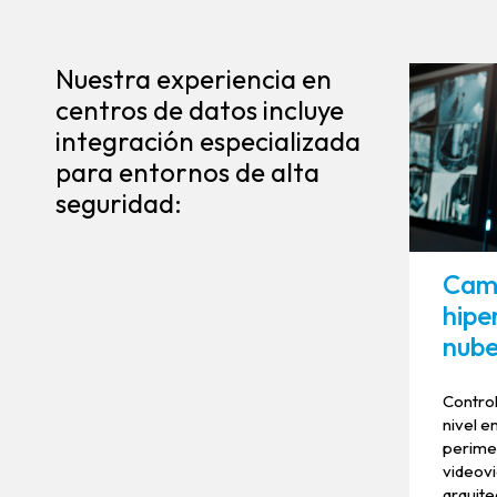
Nuestra experiencia en
centros de datos incluye
integración especializada
para entornos de alta
seguridad:
Cam
hipe
nub
Control
nivel e
perimet
videovi
arquite