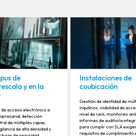
pus de
Instalaciones de
rescala y en la
coubicación
e
Gestión de identidad de múl
inquilinos, visibilidad de acc
 de acceso electrónico a
nivel de rack, monitoreo am
mpresarial, detección
informes de auditoría integ
ral de múltiples capas,
para cumplir con SLA exige
gilancia de alta densidad y
requisitos de cumplimiento 
cturas de seguridad