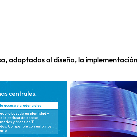
informes
estandarizadas
alineados con el
y escalables
cumplimiento
diseñadas para
continuo,
una rápida
documentación
replicación
simplificada y
global y una
preparación
entrega
automatizada
consistente, lo
a, adaptados al diseño, la implementación 
para auditorías.
que reduce la
complejidad de
la
implementación.
as centrales.
de acceso y credenciales
eguro basado en identidad y
ra la esclusa de acceso,
rmarios y áreas de TI
idas. Compatible con entornos
ario.