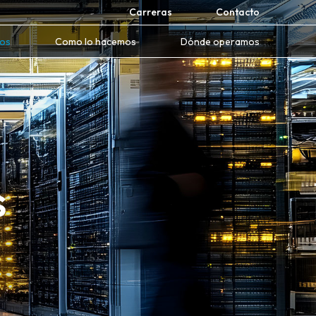
Carreras
Contacto
mos
Como lo hacemos
Dónde operamos
s