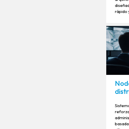
diseñad
rápido 
Nodo
dist
Sistema
reforz
adminis
basada