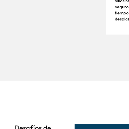
sitios 
seguros
tiempo
despla
Desafíos de