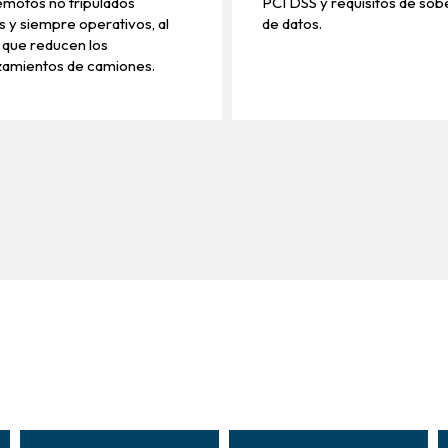
remotos no tripulados
PCI DSS y requisitos de sob
 y siempre operativos, al
de datos.
 que reducen los
zamientos de camiones.