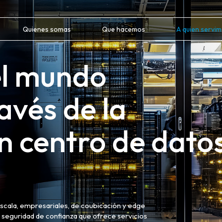
Quienes somas
Que hacemos
A quien servi
el mundo
avés de la
n centro de dato
scala, empresariales, de coubicación y edge
e seguridad de confianza que ofrece servicios