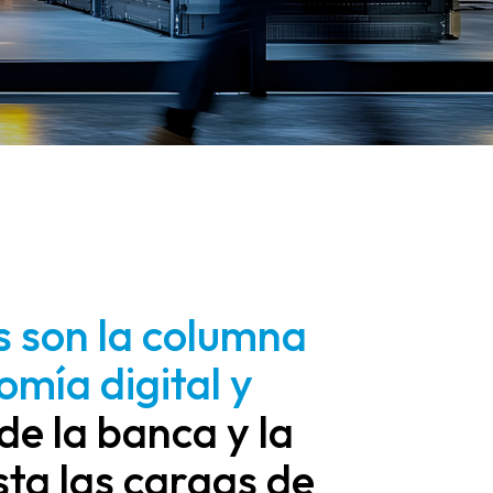
s son la columna
omía digital y
e la banca y la
ta las cargas de