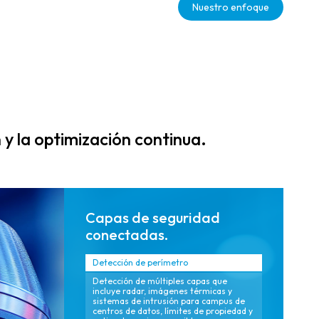
Nuestro enfoque
centralizados a
redundantes y
través de
resilientes que
plataformas
admiten
federadas de
disponibilidad
arquitectura
24×7 y detección
abierta que
proactiva de
simplifican la
riesgos,
gestión y
minimizando el
y la optimización continua.
reducen el costo
tiempo medio de
total de
resolución
propiedad
(MTTR) para
(TCO).
eventos críticos.
Capas de seguridad
conectadas.
Detección de perímetro
Detección de múltiples capas que
incluye radar, imágenes térmicas y
sistemas de intrusión para campus de
centros de datos, límites de propiedad y