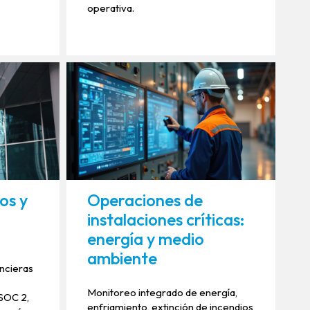
operativa.
os y
Operaciones de
d
instalaciones críticas:
energía y medio
s
ambiente
ancieras
Monitoreo integrado de energía,
 SOC 2,
enfriamiento, extinción de incendios