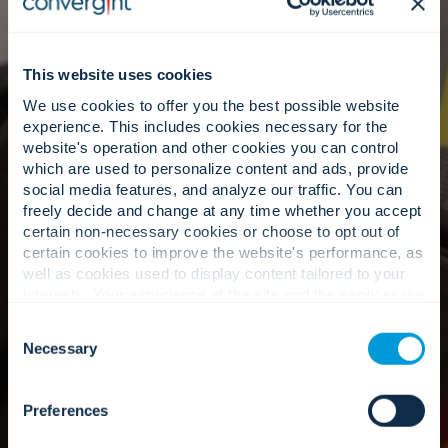
hoja de ruta clara y práctica de su entorno.
This website uses cookies
Experiencia local, inteligencia
We use cookies to offer you the best possible website
global.
experience. This includes cookies necessary for the
website's operation and other cookies you can control
which are used to personalize content and ads, provide
social media features, and analyze our traffic. You can
freely decide and change at any time whether you accept
Responsabilidad local impulsada por
certain non-necessary cookies or choose to opt out of
conocimientos globales, cumpliendo la promesa
certain cookies to improve the website's performance, as
de ser su mejor proveedor de servicios.
well as cookies used to display content tailored to your
interests. Your experience of the site and the services we
are able to offer may be impacted if you do not accept all
Consent
cookies. Click "Show details" below for more information
Necessary
Nuestro enfoque
Selection
about who we share your information with.
Preferences