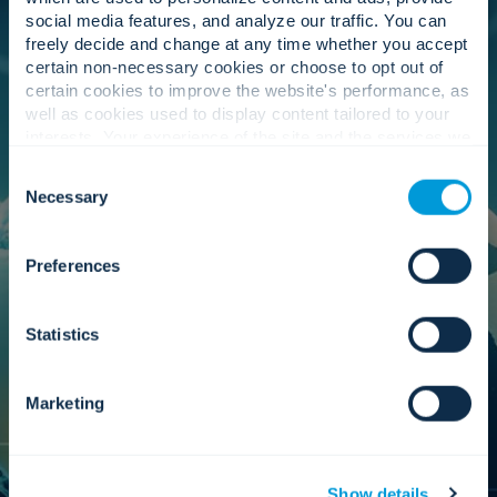
social media features, and analyze our traffic. You can
freely decide and change at any time whether you accept
certain non-necessary cookies or choose to opt out of
Nuestro equipo ejecutivo promueve una
certain cookies to improve the website's performance, as
estrategia de socios centrada en los resultados
well as cookies used to display content tailored to your
del cliente. Fortalecen la colaboración con
interests. Your experience of the site and the services we
fabricantes de todo el mundo para garantizar
are able to offer may be impacted if you do not accept all
mejores condiciones, un soporte más rápido y
Consent
cookies. Click "Show details" below for more information
acceso a la innovación emergente, garantizando
Necessary
Selection
about who we share your information with.
así que sigamos siendo el mejor proveedor de
servicios para nuestros clientes en todas las
ubicaciones donde prestamos servicios.
Preferences
Statistics
Gobernancia.
Marketing
Aportamos la supervisión necesaria para escalar
con responsabilidad, mantener la independencia
Show details