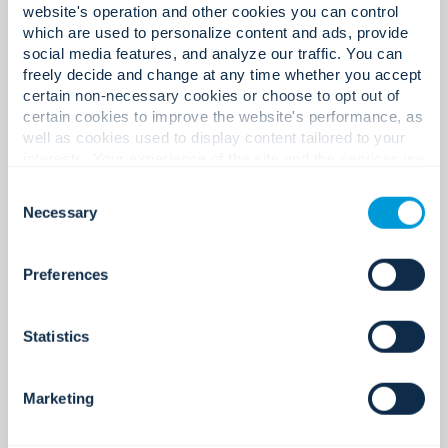
website's operation and other cookies you can control
200+
which are used to personalize content and ads, provide
social media features, and analyze our traffic. You can
freely decide and change at any time whether you accept
certain non-necessary cookies or choose to opt out of
Socios tecnológicos globales.
certain cookies to improve the website's performance, as
well as cookies used to display content tailored to your
interests. Your experience of the site and the services we
are able to offer may be impacted if you do not accept all
Consent
cookies. Click "Show details" below for more information
400+
Necessary
Selection
about who we share your information with.
Preferences
Certificaciones y licencias.
Statistics
220+
Marketing