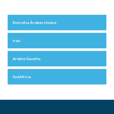
Emiratos Árabes Unidos.
Irak.
Arabia Saudita.
Sudáfrica.