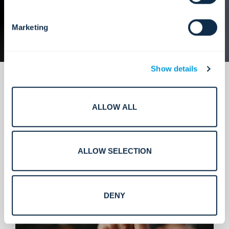
Marketing
Show details
ALLOW ALL
Manajemen presisi untuk
ALLOW SELECTION
perusahaan modern.
DENY