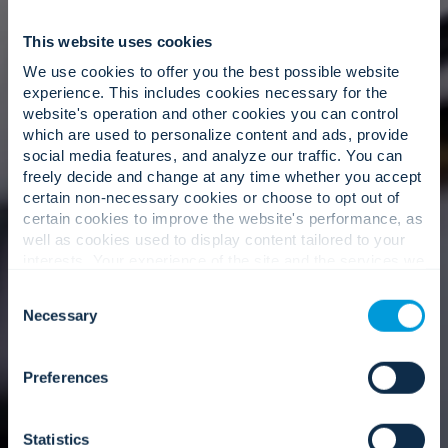
keputusan pemangku kepentingan.
This website uses cookies
We use cookies to offer you the best possible website
experience. This includes cookies necessary for the
Kepemimpinan yang berdaya.
website's operation and other cookies you can control
which are used to personalize content and ads, provide
social media features, and analyze our traffic. You can
freely decide and change at any time whether you accept
Manajer program yang berdedikasi dan bertindak
certain non-necessary cookies or choose to opt out of
sebagai perpanjangan tim Anda, bertanggung
certain cookies to improve the website's performance, as
jawab penuh atas setiap hasil dengan penuh
well as cookies used to display content tailored to your
integritas.
interests. Your experience of the site and the services we
are able to offer may be impacted if you do not accept all
Consent
cookies. Click "Show details" below for more information
Necessary
Selection
about who we share your information with.
Pendekatan kami
Preferences
Statistics