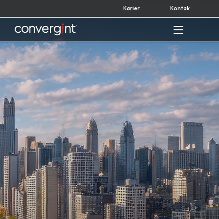
Skip
Karier
Kontak
to
content
Home