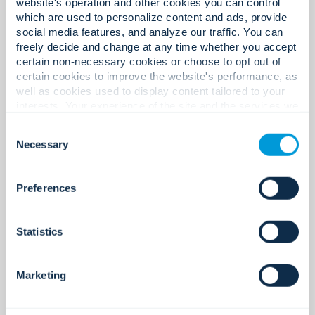
Mitra teknologi global.
website's operation and other cookies you can control
which are used to personalize content and ads, provide
social media features, and analyze our traffic. You can
freely decide and change at any time whether you accept
certain non-necessary cookies or choose to opt out of
400+
certain cookies to improve the website's performance, as
well as cookies used to display content tailored to your
interests. Your experience of the site and the services we
are able to offer may be impacted if you do not accept all
Consent
Sertifikasi dan lisensi.
cookies. Click "Show details" below for more information
Necessary
Selection
about who we share your information with.
Preferences
220+
Statistics
Lokasi global.
Marketing