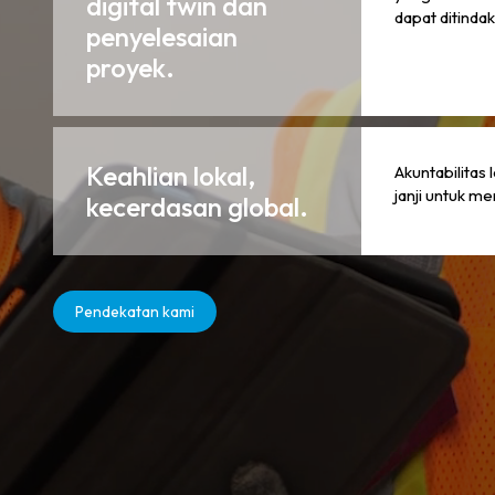
digital twin dan
dapat ditindak
penyelesaian
proyek.
Keahlian lokal,
Akuntabilitas
janji untuk m
kecerdasan global.
Pendekatan kami