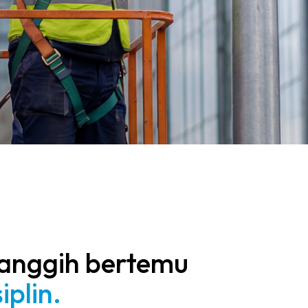
canggih bertemu
iplin.