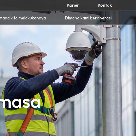
Karier
Kontak
mana kita melakukannya
Dimana kami beroperasi
 masa