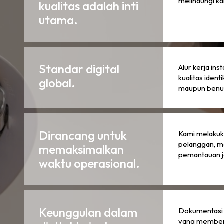
melindungi ka
kualitas adalah inti
utama.
Standar digital
Alur kerja in
kualitas ident
global.
maupun benu
Dirancang untuk
Kami melakuk
pelanggan, m
memaksimalkan
pemantauan ja
waktu operasional.
Keunggulan dalam
Dokumentasi a
yang memberd