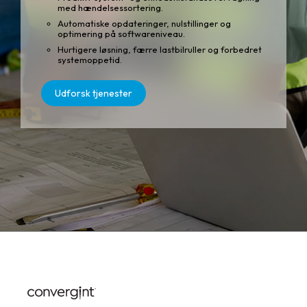
med hændelsessortering.
Automatiske opdateringer, nulstillinger og
optimering på softwareniveau.
Hurtigere løsning, færre lastbilruller og forbedret
systemoppetid.
Udforsk tjenester