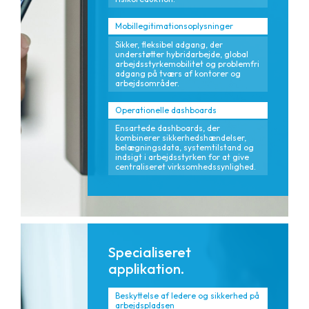
Mobillegitimationsoplysninger
Sikker, fleksibel adgang, der
understøtter hybridarbejde, global
arbejdsstyrkemobilitet og problemfri
adgang på tværs af kontorer og
arbejdsområder.
Operationelle dashboards
Ensartede dashboards, der
kombinerer sikkerhedshændelser,
belægningsdata, systemtilstand og
indsigt i arbejdsstyrken for at give
centraliseret virksomhedssynlighed.
Specialiseret
applikation.
Beskyttelse af ledere og sikkerhed på
arbejdspladsen