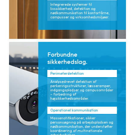
Integrerede systemer til
livssikkerhed, detektion og
nødkommunikation til kontortårne,
campusser og virksomhedsmiljøer.
Forbundne
sikkerhedslag.
Perimeterdetektion
Analysedrevet detektion af
parkeringsstrukturer, læsseramper,
indgangspladser og campusområder
– forbedring af
højsikkerhedsområder.
Operationel kommunikation
Massenotifikationer, sikker
personsøgning på arbejdspladsen og
nødkommunikation, der understøtter
koordinering af multinationale
arbejdsstyrker.