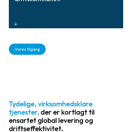
de samlede ejeromkostninger (TCO).
Cloud-aktiverede, robuste
sikkerhedssystemer, der forbedrer
Vores tilgang
sikkerheden på arbejdspladsen,
understøtter hybridarbejde og
reducerer operationel friktion for en
bedre medarbejderoplevelse.
Tydelige, virksomhedsklare
tjenester,
der er kortlagt til
ensartet global levering og
driftseffektivitet.