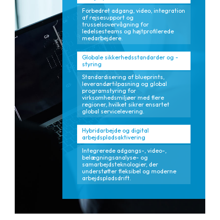
Forbedret adgang, video, integration
af rejsesupport og
trusselsovervågning for
ledelsesteams og højtprofilerede
medarbejdere.
Globale sikkerhedsstandarder og -
styring
Standardisering af blueprints,
leverandørtilpasning og global
programstyring for
virksomhedsmiljøer med flere
regioner, hvilket sikrer ensartet
global servicelevering.
Hybridarbejde og digital
arbejdspladsaktivering
Integrerede adgangs-, video-,
belægningsanalyse- og
samarbejdsteknologier, der
understøtter fleksibel og moderne
arbejdspladsdrift.