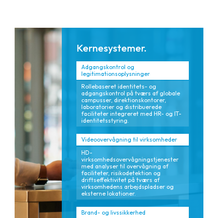
Kernesystemer.
Adgangskontrol og
legitimationsoplysninger
Rollebaseret identitets- og
adgangskontrol på tværs af globale
campusser, direktionskontorer,
laboratorier og distribuerede
faciliteter integreret med HR- og IT-
identitetsstyring.
Videoovervågning til virksomheder
HD-
virksomhedsovervågningstjenester
med analyser til overvågning af
faciliteter, risikodetektion og
driftseffektivitet på tværs af
virksomhedens arbejdspladser og
eksterne lokationer.
Brand- og livssikkerhed