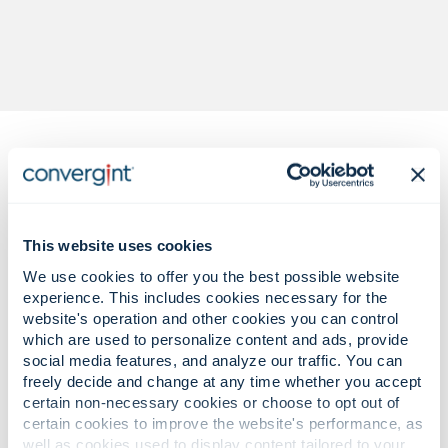
This website uses cookies
Komplekse
We use cookies to offer you the best possible website
forretningsudfordringer.
experience. This includes cookies necessary for the
website's operation and other cookies you can control
Sikre, målbare løsninger.
which are used to personalize content and ads, provide
social media features, and analyze our traffic. You can
freely decide and change at any time whether you accept
certain non-necessary cookies or choose to opt out of
Stigende trusler på arbejdspladsen,
certain cookies to improve the website's performance, as
ejendomsrisici og insiders
well as cookies used to display content tailored to your