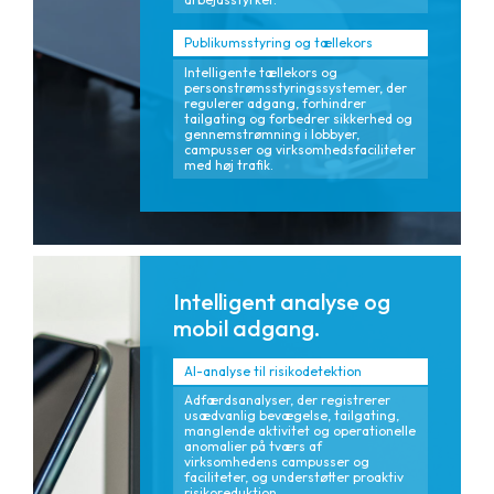
Publikumsstyring og tællekors
Intelligente tællekors og
personstrømsstyringssystemer, der
regulerer adgang, forhindrer
tailgating og forbedrer sikkerhed og
gennemstrømning i lobbyer,
campusser og virksomhedsfaciliteter
med høj trafik.
Intelligent analyse og
mobil adgang.
AI-analyse til risikodetektion
Adfærdsanalyser, der registrerer
usædvanlig bevægelse, tailgating,
manglende aktivitet og operationelle
anomalier på tværs af
virksomhedens campusser og
faciliteter, og understøtter proaktiv
risikoreduktion.