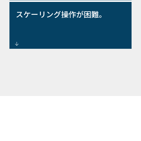
重要な情報を優先する専用の視
スケーリング操作が困難。
覚化。
組織に合わせて成長するモジュ
ラー SOC 設計。