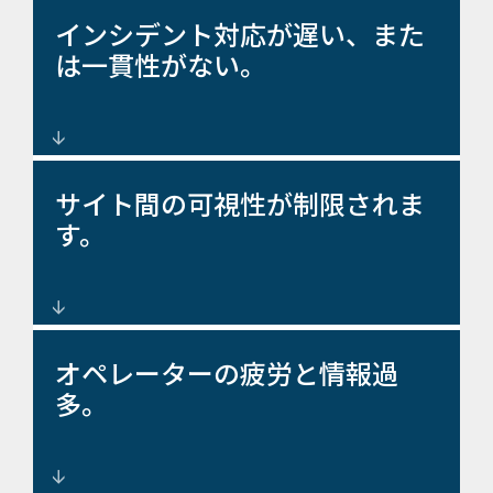
データと応答を一元化する統合
インシデント対応が遅い、また
セキュリティ制御ソリューショ
は一貫性がない。
ン。
リアルタイムのアラート、ワー
サイト間の可視性が制限されま
クフロー、調整された対応ツー
す。
ル。
単一の SOC 環境から企業全体を
オペレーターの疲労と情報過
監視します。
多。