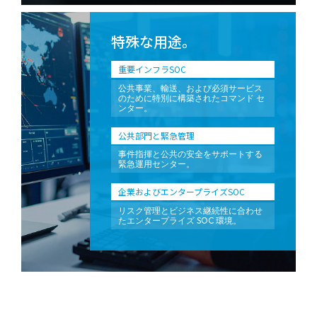
特殊な用途。
重要インフラSOC
公共事業、輸送、および必須サービス
のために特別に構築されたコマンド セ
ンター。
公共部門と緊急管理
事件指揮と公共の安全をサポートする
緊急運用センター。
企業およびエンタープライズSOC
リスク管理とビジネス継続性に合わせ
たエンタープライズ SOC 環境。