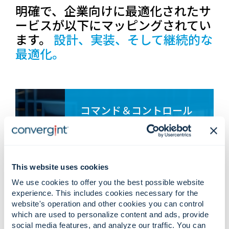
明確で、企業向けに最適化されたサ
ービスが以下にマッピングされてい
ます。
設計、実装、そして継続的な
最適化。
コマンド＆コントロール
プラットフォーム。
コントロールルームの設計と統合
明瞭さとパフォーマンスを重視して設
計されたカスタム SOC レイアウト、オ
This website uses cookies
ペレーター コンソール、視覚化ウォー
ル。
We use cookies to offer you the best possible website
セキュリティ管理プラットフォーム
experience. This includes cookies necessary for the
website's operation and other cookies you can control
ビデオ、アラーム、アクセス、分析、
運用データを集約する統合セキュリテ
which are used to personalize content and ads, provide
ィ ソリューション。
social media features, and analyze our traffic. You can