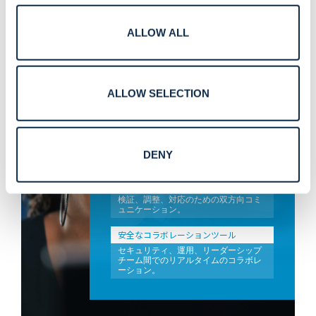
ALLOW ALL
統合コミュニケーション
とコラボレーション。
ALLOW SELECTION
一括通知とページング
緊急時および運用時の通信が SOC ワー
クフローに直接統合されます。
DENY
インターコムとディスパッチの統合
検証、調整、対応のための双方向コミ
ュニケーション。
安全なコラボレーションツール
セキュリティ、運用、リーダーシップ
チーム間でのリアルタイムのコラボレ
ーション。