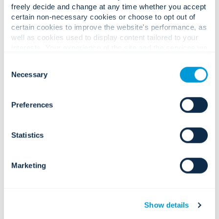
freely decide and change at any time whether you accept
インシデント管理とワークフロー
certain non-necessary cookies or choose to opt out of
一貫性のある効果的な対応を導く標準
化された手順と自動化。
certain cookies to improve the website's performance, as
well as cookies used to display content tailored to your
interests. Your experience of the site and the services we
are able to offer may be impacted if you do not accept all
Consent
cookies. Click "Show details" below for more information
Necessary
Selection
about who we share your information with.
グローバル セキュリティ
オペレーション センター
Preferences
(GSOC)。
GSOCソリューション
Statistics
地域および世界規模の運用をサポート
する集中監視環境。
複数サイトの可視性と連携
Marketing
施設、地域、パートナーを接続するフ
ェデレーション SOC アーキテクチャ。
リモートおよびモバイルSOCの有効化
Show details
現場チームと経営幹部向けの SOC イン
テリジェンスへの安全なアクセス。