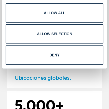
400+
ALLOW ALL
Certificaciones y licencias.
ALLOW SELECTION
220+
DENY
Ubicaciones globales.
5,000+