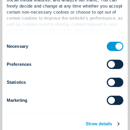
Oficinas en Latinoamérica.
freely decide and change at any time whether you accept
certain non-necessary cookies or choose to opt out of
certain cookies to improve the website's performance, as
well as cookies used to display content tailored to your
1,300+
interests. Your experience of the site and the services we
are able to offer may be impacted if you do not accept all
Consent
cookies. Click "Show details" below for more information
Necessary
Selection
about who we share your information with.
Expertos en América Latina.
Preferences
Statistics
200+
Marketing
Socios tecnológicos globales.
Show details