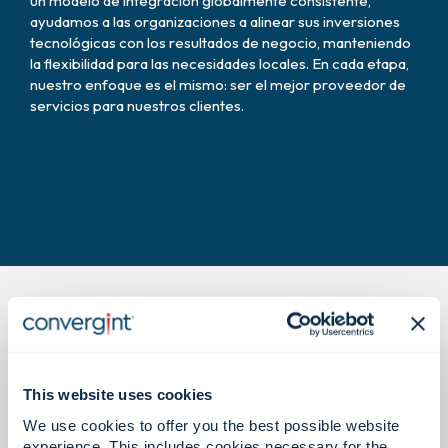
un modelo de integración globalmente consistente,
ayudamos a las organizaciones a alinear sus inversiones
tecnológicas con los resultados de negocio, manteniendo
la flexibilidad para las necesidades locales. En cada etapa,
nuestro enfoque es el mismo: ser el mejor proveedor de
servicios para nuestros clientes.
This website uses cookies
La prueba está en los números.
We use cookies to offer you the best possible website
experience. This includes cookies necessary for the