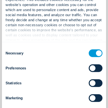
website's operation and other cookies you can control
which are used to personalize content and ads, provide
social media features, and analyze our traffic. You can
12
freely decide and change at any time whether you accept
certain non-necessary cookies or choose to opt out of
certain cookies to improve the website's performance, as
well as cookies used to display content tailored to your
interests. Your experience of the site and the services we
Oficinas en Europa.
are able to offer may be impacted if you do not accept all
Consent
cookies. Click "Show details" below for more information
Necessary
Selection
about who we share your information with.
700+
Preferences
Statistics
Expertos en Europa.
Marketing