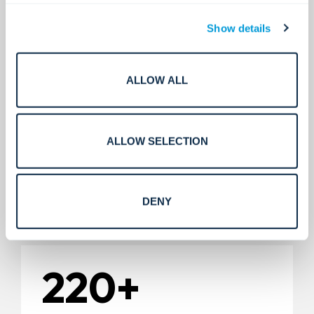
200+
Show details
Socios tecnológicos globales.
ALLOW ALL
400+
ALLOW SELECTION
DENY
Certificaciones y licencias.
220+