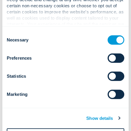
certain non-necessary cookies or choose to opt out of
환경 적응성
certain cookies to improve the website's performance, as
혹독한 환경, 진동 및 극한의 날씨를 견
well as cookies used to display content tailored to your
딜 수 있도록 설계된 하드웨어입니다.
interests. Your experience of the site and the services we
are able to offer may be impacted if you do not accept all
Consent
cookies. Click "Show details" below for more information
Necessary
Selection
about who we share your information with.
공중 및 이동식 탐지 기술.
Preferences
드론 솔루션
경계선, 대규모 캠퍼스 또는 비상 대응을
Statistics
위한 항공 시야 확보.
드론 탐지
Marketing
허가받지 않은 드론을 탐지, 식별 및 추
적하여 영공과 경계를 보호합니다.
모바일 감시 플랫폼
원격 또는 임시 운영을 위한 신속 배치
Show details
시스템.