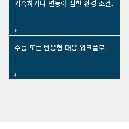
조기 감지로 실시간 대응 가능
가혹하거나 변동이 심한 환경 조건.
내구성과 적응성을 고려하여 설계
수동 또는 반응형 대응 워크플로.
된 견고한 열화상 카메라 및 레이더
시스템.
조정된 실시간 의사결정 지원을 위
한 중앙 집중식 명령 및 제어 소프
트웨어.