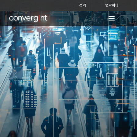
Skip
경력
연락하다
to
content
Home