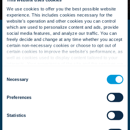
We use cookies to offer you the best possible website
experience. This includes cookies necessary for the
website's operation and other cookies you can control
which are used to personalize content and ads, provide
social media features, and analyze our traffic. You can
freely decide and change at any time whether you accept
certain non-necessary cookies or choose to opt out of
certain cookies to improve the website's performance, as
well as cookies used to display content tailored to your
interests. Your experience of the site and the services we
우리는 변화를 만들기 위해 노력합니다.
are able to offer may be impacted if you do not accept all
Consent
cookies. Click "Show details" below for more information
Necessary
Selection
about who we share your information with.
모든 프로젝트, 모든 파트너십,
모든 지역 서비스 요청은 우리
Preferences
세상을 조금
더 안전하고 조금
더 강하게 만들 수 있는 기회입
Statistics
니다.