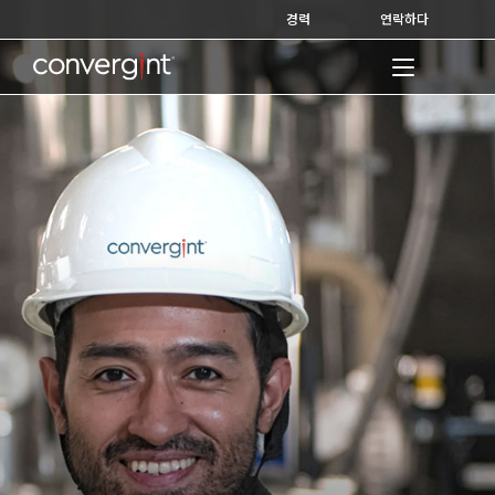
Skip
경력
연락하다
to
content
Home