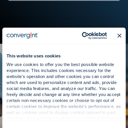
This website uses cookies
We use cookies to offer you the best possible website
experience. This includes cookies necessary for the
website's operation and other cookies you can control
which are used to personalize content and ads, provide
가용성과 성능을 지원하는 서비스입니
social media features, and analyze our traffic. You can
freely decide and change at any time whether you accept
다.
certain non-necessary cookies or choose to opt out of
certain cookies to improve the website's performance, as
well as cookies used to display content tailored to your
interests. Your experience of the site and the services we
are able to offer may be impacted if you do not accept all