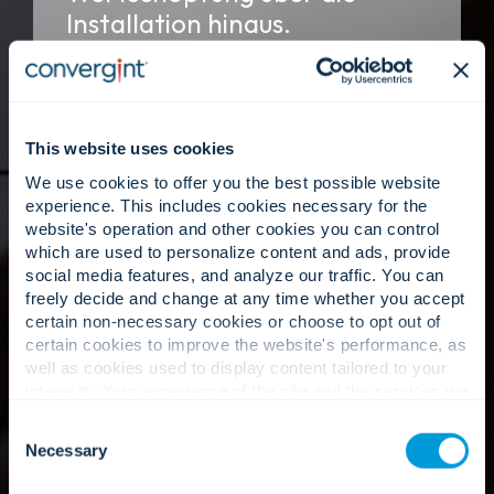
Installation hinaus.
Unsere Arbeit endet nicht mit der
Inbetriebnahme Ihres Systems. Durch Managed
Services, Fernüberwachung und kontinuierliche
Analysen bewerten wir fortlaufend die Leistung,
This website uses cookies
beheben Probleme frühzeitig und optimieren
We use cookies to offer you the best possible website
Ihre Umgebung im Zuge sich ändernder Risiken
experience. This includes cookies necessary for the
und Technologien. Mit proaktiver Wartung,
website's operation and other cookies you can control
Software-Updates und regelmäßigen
which are used to personalize content and ads, provide
Systemprüfungen stellen wir sicher, dass Ihre
social media features, and analyze our traffic. You can
Systeme konform, ausfallsicher und für
freely decide and change at any time whether you accept
zukünftige Anforderungen gerüstet sind.
certain non-necessary cookies or choose to opt out of
certain cookies to improve the website's performance, as
well as cookies used to display content tailored to your
interests. Your experience of the site and the services we
are able to offer may be impacted if you do not accept all
Consent
cookies. Click "Show details" below for more information
Necessary
Selection
about who we share your information with.