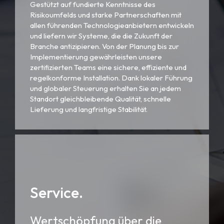
Gestützt auf fundierte Kenntnisse des
Risikoumfelds und starke Partnerschaften mit
allen führenden Technologieanbietern entwickeln
und liefern wir Systeme, die die Zukunft der
Branche antizipieren. Von der Planung bis zur
Implementierung gewährleisten unsere
zertifizierten Teams eine sichere, effiziente und
regelkonforme Installation. Dank lokaler Führung
und globaler Steuerung erhalten Sie an jedem
Standort gleichbleibende Qualität, schnelle
Lieferung und langfristige Stabilität.
Service.
Wertschöpfung über die