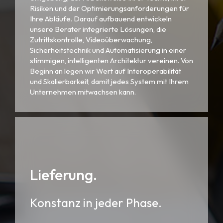
Risiken und der Optimierungsanforderungen für
Ihre Abläufe. Darauf aufbauend entwickeln
unsere Berater integrierte Lösungen, die
Zutrittskontrolle, Videoüberwachung,
Sicherheitstechnik und Automatisierung in einer
stimmigen, intelligenten Architektur vereinen. Von
Beginn an legen wir Wert auf Interoperabilität
und Skalierbarkeit, damit jedes System mit Ihrem
Unternehmen mitwachsen kann.
Lieferung.
Konstanz in jeder Phase.