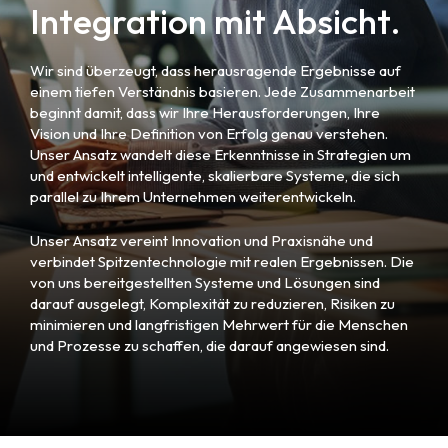
Integration mit Absicht.
Wir sind überzeugt, dass herausragende Ergebnisse auf
einem tiefen Verständnis basieren. Jede Zusammenarbeit
beginnt damit, dass wir Ihre Herausforderungen, Ihre
Vision und Ihre Definition von Erfolg genau verstehen.
Unser Ansatz wandelt diese Erkenntnisse in Strategien um
und entwickelt intelligente, skalierbare Systeme, die sich
parallel zu Ihrem Unternehmen weiterentwickeln.
Unser Ansatz vereint Innovation und Praxisnähe und
verbindet Spitzentechnologie mit realen Ergebnissen. Die
von uns bereitgestellten Systeme und Lösungen sind
darauf ausgelegt, Komplexität zu reduzieren, Risiken zu
minimieren und langfristigen Mehrwert für die Menschen
und Prozesse zu schaffen, die darauf angewiesen sind.