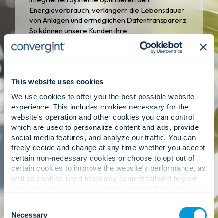
Energieverbrauch, verlängern die Lebensdauer
von Anlagen und ermöglichen Datentransparenz.
So können unsere Kunden ihre
Nachhaltigkeitsziele erreichen, ohne
Kompromisse bei Sicherheit oder Leistung
eingehen zu müssen.
This website uses cookies
We use cookies to offer you the best possible website
experience. This includes cookies necessary for the
website's operation and other cookies you can control
which are used to personalize content and ads, provide
social media features, and analyze our traffic. You can
Verantwortungsvolles
freely decide and change at any time whether you accept
Wachstum.
certain non-necessary cookies or choose to opt out of
certain cookies to improve the website's performance, as
well as cookies used to display content tailored to your
Nachhaltigkeit beginnt im Inneren, und bei
interests. Your experience of the site and the services we
Convergint legen wir Wert auf ethische
are able to offer may be impacted if you do not accept all
Geschäftspraktiken, Vielfalt und Inklusion sowie
Consent
cookies. Click "Show details" below for more information
gesellschaftliches Engagement als wesentliche
Necessary
Selection