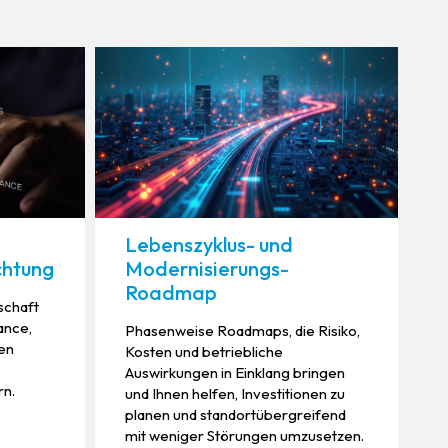
Lebenszyklus- und
chtung
Modernisierungs-
Roadmap
tschaft
ance,
Phasenweise Roadmaps, die Risiko,
en
Kosten und betriebliche
Auswirkungen in Einklang bringen
rn.
und Ihnen helfen, Investitionen zu
planen und standortübergreifend
mit weniger Störungen umzusetzen.