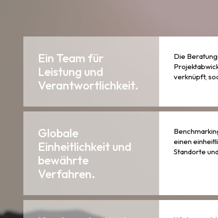
Ein Team für
Die Beratungs
Projektabwic
Leistung und
verknüpft, sod
Verantwortlichkeit.
Globale
Benchmarking
einen einheit
Einheitlichkeit und
Standorte un
bewährte
Verfahren.