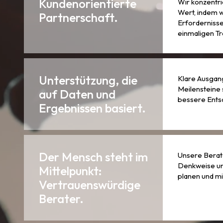
Kundenorientierte
Wir konzentri
Wert, indem w
Partnerschaft.
Erfordernisse
einmaligen Tr
Unterstützung, die
Klare Ausgan
Meilensteine 
auf Daten und
bessere Ents
Ergebnissen basiert.
Der Mensch steht im
Unsere Berate
Denkweise und
Mittelpunkt:
planen und m
Vertrauenswürdige
Berater.