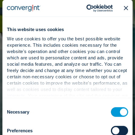
Durch die Analysen werden Lücken aufgedeckt,
bevor sie zu Zwischenfällen führen oder Projekte
zum Scheitern bringen.
This website uses cookies
We use cookies to offer you the best possible website
experience. This includes cookies necessary for the
Der Mensch steht im
website's operation and other cookies you can control
which are used to personalize content and ads, provide
Mittelpunkt:
social media features, and analyze our traffic. You can
Vertrauenswürdige Berater.
freely decide and change at any time whether you accept
certain non-necessary cookies or choose to opt out of
certain cookies to improve the website's performance, as
well as cookies used to display content tailored to your
Unsere Teams arbeiten eng mit Ihren zusammen,
interests. Your experience of the site and the services we
um sicherzustellen, dass die Ergebnisse
are able to offer may be impacted if you do not accept all
Consent
verstanden, aufeinander abgestimmt und nutzbar
cookies. Click "Show details" below for more information
Necessary
sind.
Selection
about who we share your information with.
Preferences