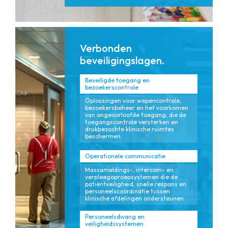
Verbonden
beveiligingslagen.
Beveiligde toegang en
bezoekerscontrole
Oplossingen voor wapencontrole,
bezoekersbeheer en het voorkomen
van ongeoorloofde toegang, die de
toegangscontrole versterken en
drukbezochte klinische ruimtes
beschermen.
Operationele communicatie
Massameldings-, intercom- en
verpleegoproepsystemen die de
patiëntveiligheid, snelle respons en
personeelscoördinatie tussen
klinische afdelingen ondersteunen.
Personeelsdwang en
veiligheidssystemen