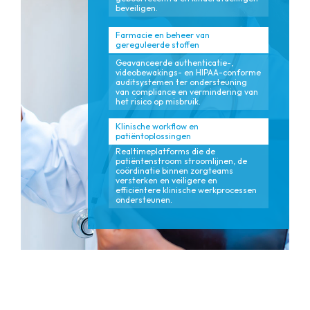
beveiligen.
Farmacie en beheer van
gereguleerde stoffen
Geavanceerde authenticatie-,
videobewakings- en HIPAA-conforme
auditsystemen ter ondersteuning
van compliance en vermindering van
het risico op misbruik.
Klinische workflow en
patiëntoplossingen
Realtimeplatforms die de
patiëntenstroom stroomlijnen, de
coördinatie binnen zorgteams
versterken en veiligere en
efficiëntere klinische werkprocessen
ondersteunen.