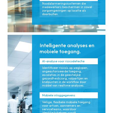
Noodalarmeringssystemen die
medewerkers beschermen in zowel
zorgomgevingen op locatie als
daarbuiten.
Intelligente analyses en
mobiele toegang.
AI-analyse voor risicodetectie
Identificeer risico's op weglopen,
ongeautoriseerde toegang,
escalaties in de geestelijke
gezondheidszorg, valpartijen en
knelpunten in de workflow door
middel van realtime analyses.
Mobiele inloggegevens
Veilige, flexibele mobiele toegang
voor artsen, aannemers en
serviceteams, waardoor
identiteitsbeheer wordt