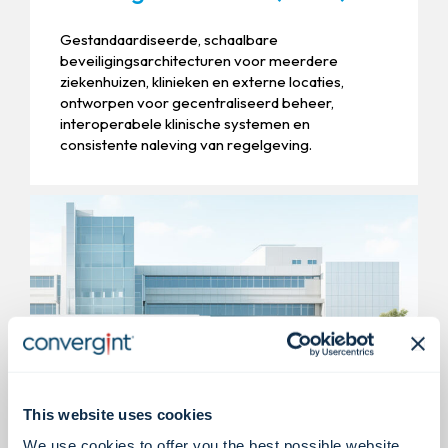
Gestandaardiseerde, schaalbare
beveiligingsarchitecturen voor meerdere
ziekenhuizen, klinieken en externe locaties,
ontworpen voor gecentraliseerd beheer,
interoperabele klinische systemen en
consistente naleving van regelgeving.
This website uses cookies
Medische kantoorgebouwen
We use cookies to offer you the best possible website