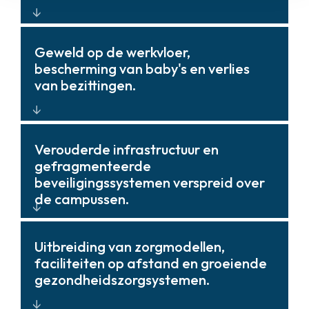
zorgverlening te verstoren.
Systemen en rapportages ontworpen
Geweld op de werkvloer,
ter ondersteuning van naleving,
bescherming van baby's en verlies
documentatie, accreditatievereisten
van bezittingen.
en proactief onderhoud.
Geïntegreerde monitoring,
Verouderde infrastructuur en
toegangscontrole en situationeel
gefragmenteerde
bewustzijn voor snelle respons en
beveiligingssystemen verspreid over
preventie.
de campussen.
Moderne, interoperabele platforms
Uitbreiding van zorgmodellen,
met lifecyclemanagement die inzicht
faciliteiten op afstand en groeiende
bieden en systeemvernieuwing
gezondheidszorgsystemen.
vereenvoudigen.