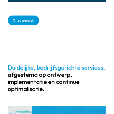
Schaalbare, toekomstbestendige
oplossingen die meegroeien met de
Onze aanpak
ontwikkelingen in de
gezondheidszorg.
Duidelijke, bedrijfsgerichte services,
afgestemd op ontwerp,
implementatie en continue
optimalisatie.