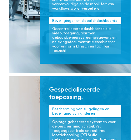
vereenvoudigd en de mobiliteit van
workflows wordt verbeterd.
Beveiligings- en dispatchdashboards
Gecentraliseerde dashboards die
video, toegang, alarmen,
gebouwbeheersysteemgegevens en
nalevingsdocumentatie combineren
voor uniform klinisch en facilitair
toezicht.
Gespecialiseerde
toepassing.
Bescherming van zuigelingen en
beveiliging van kinderen
Op tags gebaseerde systemen voor
de bescherming van baby's,
toegangscontrole en realtime
locatiebepaling (RTLS) die
geboortecentra en kinderafdelingen