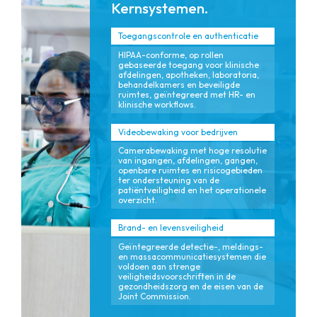
Kernsystemen.
Toegangscontrole en authenticatie
HIPAA-conforme, op rollen
gebaseerde toegang voor klinische
afdelingen, apotheken, laboratoria,
behandelkamers en beveiligde
ruimtes, geïntegreerd met HR- en
klinische workflows.
Videobewaking voor bedrijven
Camerabewaking met hoge resolutie
van ingangen, afdelingen, gangen,
openbare ruimtes en risicogebieden
ter ondersteuning van de
patiëntveiligheid en het operationele
overzicht.
Brand- en levensveiligheid
Geïntegreerde detectie-, meldings-
en massacommunicatiesystemen die
voldoen aan strenge
veiligheidsvoorschriften in de
gezondheidszorg en de eisen van de
Joint Commission.