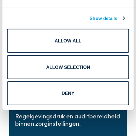
Show details
Complexe uitdagingen.
ALLOW ALL
Zelfverzekerde oplossingen.
ALLOW SELECTION
Open, altijd toegankelijke
zorgomgevingen met een verhoogd
veiligheidsrisico.
DENY
Gelaagde beveiligingsstrategieën
Regelgevingsdruk en auditbereidheid
die patiënten, personeel en
binnen zorginstellingen.
bezoekers beschermen zonder de