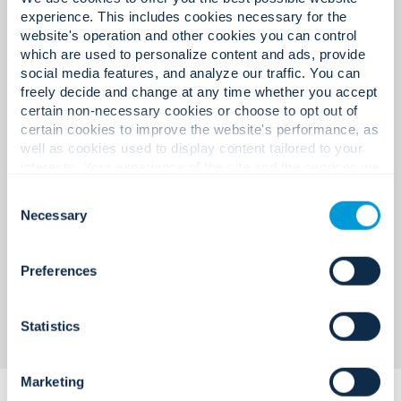
en vrijstaande
experience. This includes cookies necessary for the
website's operation and other cookies you can control
spoedeisendehulpposten
which are used to personalize content and ads, provide
(FSED's)
social media features, and analyze our traffic. You can
freely decide and change at any time whether you accept
certain non-necessary cookies or choose to opt out of
Toegangscontroleoplossingen, videobewaking,
certain cookies to improve the website's performance, as
brandveiligheid en noodcommunicatie,
well as cookies used to display content tailored to your
ontworpen ter ondersteuning van
interests. Your experience of the site and the services we
patiëntveiligheid, personeelsbescherming en
are able to offer may be impacted if you do not accept all
conforme bedrijfsvoering.
Consent
cookies. Click "Show details" below for more information
Necessary
Selection
about who we share your information with.
Preferences
Statistics
Marketing