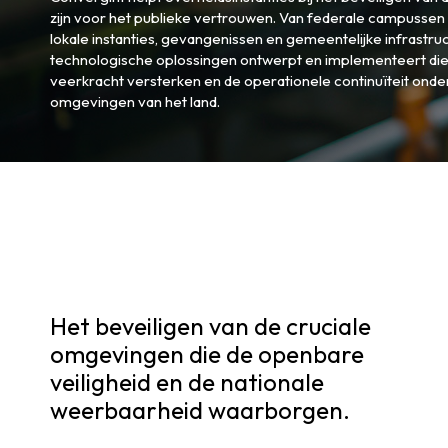
zijn voor het publieke vertrouwen. Van federale campussen e
lokale instanties, gevangenissen en gemeentelijke infrastruc
technologische oplossingen ontwerpt en implementeert die
veerkracht versterken en de operationele continuïteit onde
omgevingen van het land.
Het beveiligen van de cruciale
omgevingen die de openbare
veiligheid en de nationale
weerbaarheid waarborgen.