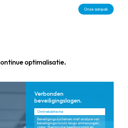
inzicht en
cloudgebaseerd
Onze aanpak
controle via
e oplossingen die
open-
de
architectuurplatf
betrouwbaarhei
ormen en
d versterken, de
gestandaardise
reactietijden bij
erde
incidenten
systeemintegrati
verbeteren en
e voor
inspelen op
ntinue optimalisatie.
vereenvoudigd
veranderende
beheer tussen
publieke
verschillende
behoeften met
instanties.
aantoonbare
Verbonden
dienstverlening.
beveiligingslagen.
Omtrekdetectie
Beveiligingssystemen met analyse van
beveiligingsrisico's langs omheiningen,
radar, thermische beeldvorming en