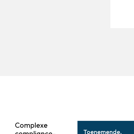
Complexe
Toenemende,
compliance-