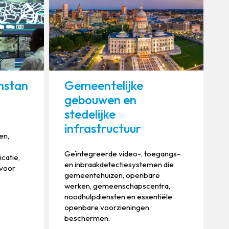
nstan
Gemeentelijke
gebouwen en
stedelijke
infrastructuur
en,
Geïntegreerde video-, toegangs-
catie,
en inbraakdetectiesystemen die
voor
gemeentehuizen, openbare
werken, gemeenschapscentra,
noodhulpdiensten en essentiële
openbare voorzieningen
beschermen.