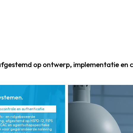
rapportages
aanpasbare
ontworpen voor
systemen die
continue
bestaande
naleving,
systemen
vereenvoudigde
integreren met
documentatie en
toekomstbesten
geautomatiseer
dige
de
technologieën,
auditgereedheid
waardoor de
fgestemd op ontwerp, implementatie en co
, waardoor de
levensduur van
administratieve
de systemen
lasten worden
wordt verlengd
verminderd.
en de totale
ystemen.
eigendomskoste
n (TCO) worden
controle en authenticatie
geoptimaliseerd.
its- en rolgebaseerde
ing, afgestemd op HSPD-12, FIPS
/CAC en agentschapspecifieke
n voor gegarandeerde naleving