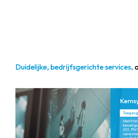
fysieke en
digitale
beveiliging door
middel van
monitoring, FIPS
201-conforme
authenticatie en
realtime
analyses voor
Duidelijke, bedrijfsgerichte services,
a
proactieve
risicobeperking.
Kerns
Toegangs
Identite
beveilig
201, PIV
vereiste