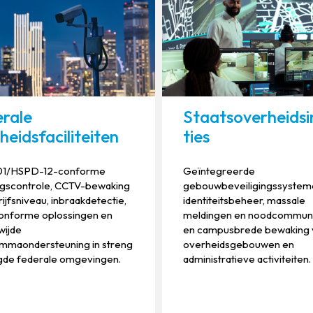
rale
Staatsoverheidsi
heidsfaciliteiten
ties
01/HSPD-12-conforme
Geïntegreerde
gscontrole, CCTV-bewaking
gebouwbeveiligingssystem
ijfsniveau, inbraakdetectie,
identiteitsbeheer, massale
onforme oplossingen en
meldingen en noodcommuni
wijde
en campusbrede bewaking 
mmaondersteuning in streng
overheidsgebouwen en
igde federale omgevingen.
administratieve activiteiten.