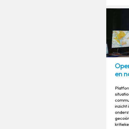
Open
en 
Platfo
situati
commun
inzicht
onderst
gecoör
kritiek