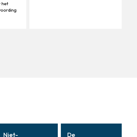
 het
woording
Niet-
De