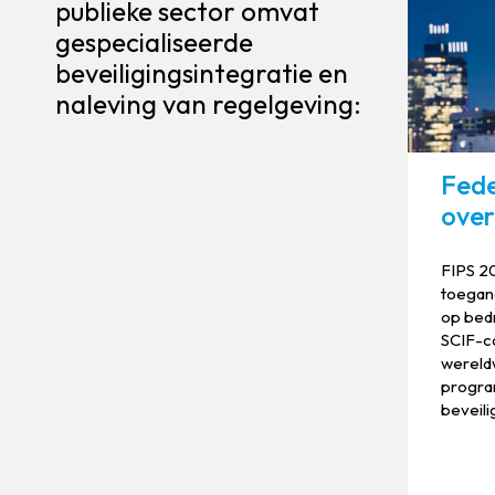
publieke sector omvat
gespecialiseerde
beveiligingsintegratie en
naleving van regelgeving:
Fede
over
FIPS 2
toegan
op bedr
SCIF-c
wereld
progra
beveil