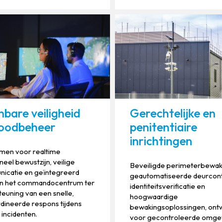
bare veiligheid
Gerechtelijke en
noodbeheer
penitentiaire
inrichtingen
rmen voor realtime
oneel bewustzijn, veilige
Beveiligde perimeterbewak
icatie en geïntegreerd
geautomatiseerde deurcont
 in het commandocentrum ter
identiteitsverificatie en
euning van een snelle,
hoogwaardige
dineerde respons tijdens
bewakingsoplossingen, on
e incidenten.
voor gecontroleerde omge