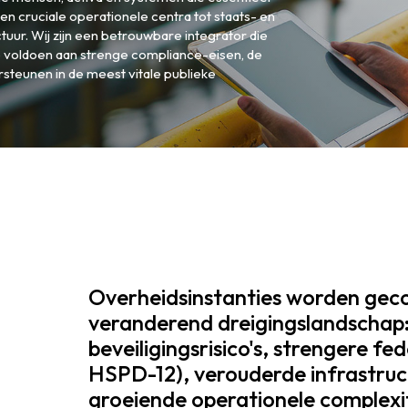
n cruciale operationele centra tot staats- en
tuur. Wij zijn een betrouwbare integrator die
 voldoen aan strenge compliance-eisen, de
rsteunen in de meest vitale publieke
Overheidsinstanties worden gec
veranderend dreigingslandschap:
beveiligingsrisico's, strengere fe
HSPD-12), verouderde infrastruc
groeiende operationele complexi