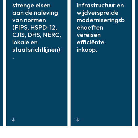
strenge eisen
infrastructuur en
aan de naleving
wijdverspreide
van normen
moderniseringsb
(FIPS, HSPD-12,
ehoeften
CJIS, DHS, NERC,
vereisen
lokale en
efficiënte
staatsrichtlijnen)
inkoop.
.
Systemen en
Robuuste,