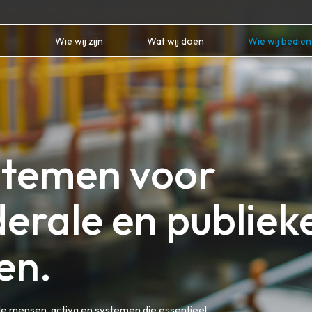
Wie wij zijn
Wat wij doen
Wie wij bedie
stemen voor
derale en publiek
en.
 de mensen, activa en systemen die essentieel