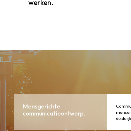
werken.
Mensgerichte
Communi
mensen 
communicatieontwerp.
duideli