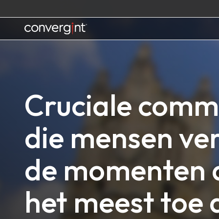
Skip
to
content
Home
Cruciale comm
die mensen ver
de momenten d
het meest toe 