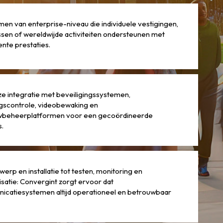
men van enterprise-niveau die individuele vestigingen,
en of wereldwijde activiteiten ondersteunen met
ente prestaties.
e integratie met beveiligingssystemen,
gscontrole, videobewaking en
beheerplatformen voor een gecoördineerde
.
werp en installatie tot testen, monitoring en
isatie: Convergint zorgt ervoor dat
catiesystemen altijd operationeel en betrouwbaar