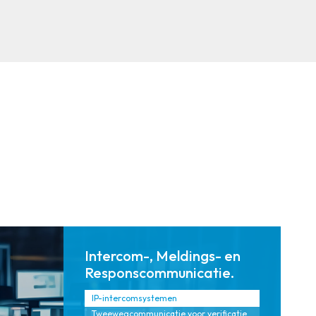
eerde
schaalbare
communicatie
oplossingen
systemen voor
met
de gehele
redundantie
onderneming.
en failover.
Intercom-, Meldings- en
Responscommunicatie.
IP-intercomsystemen
Tweewegcommunicatie voor verificatie,