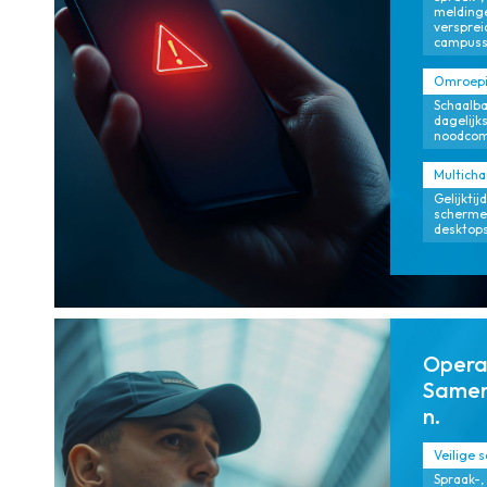
meldinge
verspre
campuss
Omroepin
Schaalb
dagelij
noodcom
Multich
Gelijktij
scherme
desktops
Opera
Samen
n.
Veilige 
Spraak-,