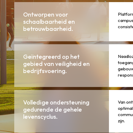
Ontworpen voor
Platfor
campuss
schaalbaarheid en
consist
betrouwbaarheid.
Geïntegreerd op het
Naadloz
toegan
gebied van veiligheid en
gebouw
bedrijfsvoering.
respons
Volledige ondersteuning
Van ont
optimal
gedurende de gehele
communi
levenscyclus.
zijn.