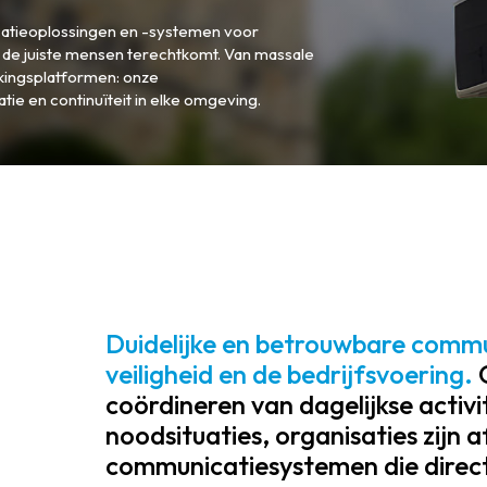
catieoplossingen en -systemen voor
ij de juiste mensen terechtkomt. Van massale
kingsplatformen: onze
ie en continuïteit in elke omgeving.
Duidelijke en betrouwbare commun
veiligheid en de bedrijfsvoering.
coördineren van dagelijkse activi
noodsituaties, organisaties zijn a
communicatiesystemen die direct,