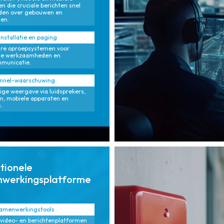
n die cruciale berichten snel
iden over gebouwen en
en.
stallatie en paging
are oproepsystemen voor
kse werkzaamheden en
municatie.
annel-waarschuwing
dige weergave via luidsprekers,
n, mobiele apparaten en
.
tionele
werkingsplatforme
samenwerkingstools
 video- en berichtenplatformen