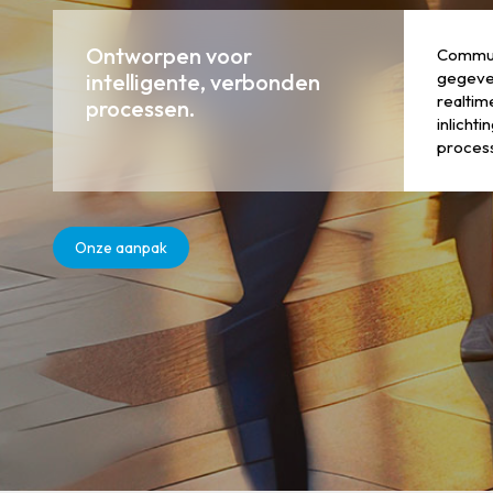
Ontworpen voor
Commun
gegeven
intelligente, verbonden
realtim
processen.
inlicht
process
Onze aanpak