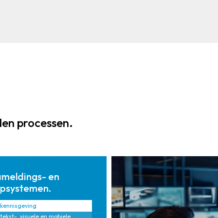
systemen voor
workflows
massale
voor spraak,
meldingen en
video en
oproepen.
dispatch.
den processen.
meldings- en
psystemen.
 kennisgeving
 tekst-, visuele en mobiele