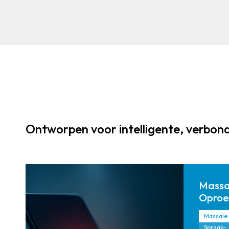
communicatie
platformen
met
gecentraliseer
de besturing.
Ontworpen voor intelligente, verbon
Massa
Oproe
Massale
Spraak-,