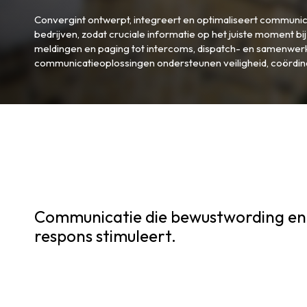
Convergint ontwerpt, integreert en optimaliseert communi
bedrijven, zodat cruciale informatie op het juiste moment b
meldingen en paging tot intercoms, dispatch- en samenwer
communicatieoplossingen ondersteunen veiligheid, coördinat
Communicatie die bewustwording en
respons stimuleert.