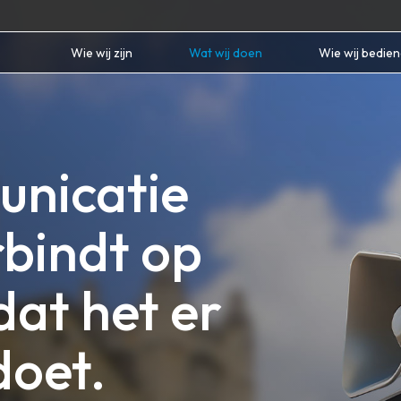
Wie wij zijn
Wat wij doen
Wie wij bedie
unicatie
bindt op
at het er
doet.