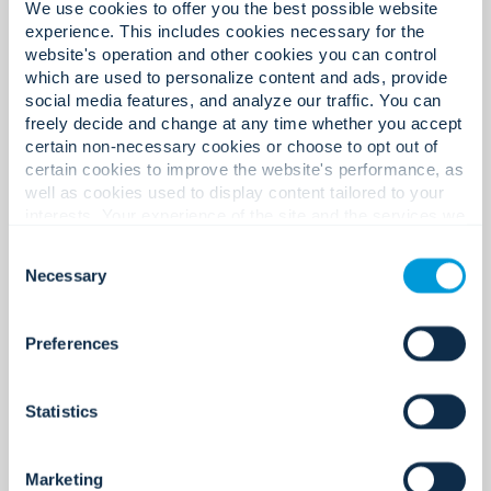
We use cookies to offer you the best possible website
experience. This includes cookies necessary for the
Dowód w liczbach.
website's operation and other cookies you can control
which are used to personalize content and ads, provide
social media features, and analyze our traffic. You can
freely decide and change at any time whether you accept
12
certain non-necessary cookies or choose to opt out of
certain cookies to improve the website's performance, as
well as cookies used to display content tailored to your
interests. Your experience of the site and the services we
are able to offer may be impacted if you do not accept all
Biura w Europie.
Consent
cookies. Click "Show details" below for more information
Necessary
Selection
about who we share your information with.
Preferences
700+
Statistics
Eksperci w Europie.
Marketing