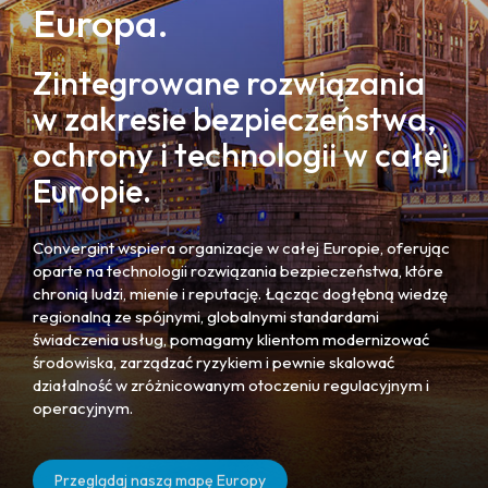
Europa.
Zintegrowane rozwiązania
w zakresie bezpieczeństwa,
ochrony i technologii w całej
Europie.
Convergint wspiera organizacje w całej Europie, oferując
oparte na technologii rozwiązania bezpieczeństwa, które
chronią ludzi, mienie i reputację. Łącząc dogłębną wiedzę
regionalną ze spójnymi, globalnymi standardami
świadczenia usług, pomagamy klientom modernizować
środowiska, zarządzać ryzykiem i pewnie skalować
działalność w zróżnicowanym otoczeniu regulacyjnym i
operacyjnym.
Przeglądaj naszą mapę Europy