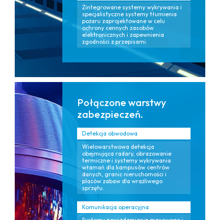
Zintegrowane systemy wykrywania i
specjalistyczne systemy tłumienia
pożaru zaprojektowane w celu
ochrony cennych zasobów
elektronicznych i zapewnienia
zgodności z przepisami.
Połączone warstwy
zabezpieczeń.
Detekcja obwodowa
Wielowarstwowa detekcja
obejmująca radary, obrazowanie
termiczne i systemy wykrywania
włamań dla kampusów centrów
danych, granic nieruchomości i
placów zabaw dla wrażliwego
sprzętu.
Komunikacja operacyjna
Systemy powiadamiania masowego i