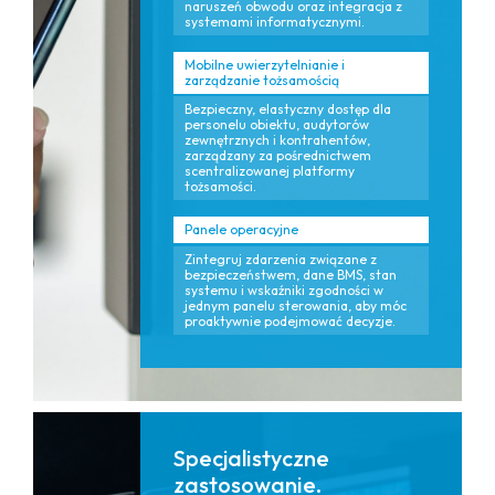
naruszeń obwodu oraz integracja z
systemami informatycznymi.
Mobilne uwierzytelnianie i
zarządzanie tożsamością
Bezpieczny, elastyczny dostęp dla
personelu obiektu, audytorów
zewnętrznych i kontrahentów,
zarządzany za pośrednictwem
scentralizowanej platformy
tożsamości.
Panele operacyjne
Zintegruj zdarzenia związane z
bezpieczeństwem, dane BMS, stan
systemu i wskaźniki zgodności w
jednym panelu sterowania, aby móc
proaktywnie podejmować decyzje.
Specjalistyczne
zastosowanie.