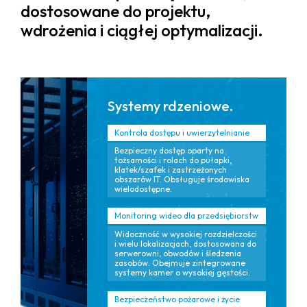
dostosowane do projektu,
wdrożenia i ciągłej optymalizacji.
Systemy rdzeniowe.
Kontrola dostępu i uwierzytelnianie
Bezpieczny dostęp oparty na
tożsamości i rolach do pułapki,
klatek/szafek i zastrzeżonych
obszarów IT. Obsługuje środowiska
wielodostępne.
Monitoring wideo dla przedsiębiorstw
Widoczność w wysokiej rozdzielczości
i wielu lokalizacjach, dostosowana do
serwerowni, obwodów i śledzenia
zasobów. Obejmuje zintegrowane
systemy kamer o wysokiej gęstości.
Bezpieczeństwo pożarowe i życie