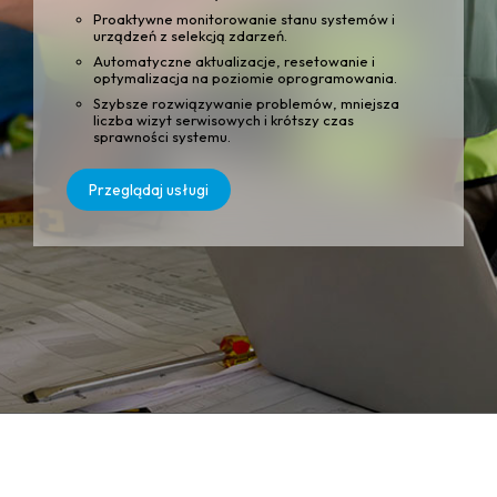
Proaktywne monitorowanie stanu systemów i
urządzeń z selekcją zdarzeń.
Automatyczne aktualizacje, resetowanie i
optymalizacja na poziomie oprogramowania.
Szybsze rozwiązywanie problemów, mniejsza
liczba wizyt serwisowych i krótszy czas
sprawności systemu.
Przeglądaj usługi