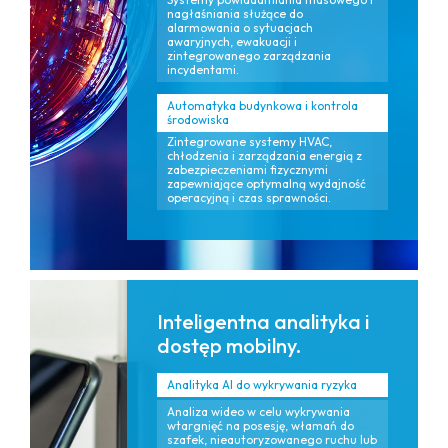
nagłaśniania służące do
alarmowania o sytuacjach
awaryjnych, ewakuacji i
zintegrowanego zarządzania
incydentami.
Automatyka budynkowa i kontrola
środowiska
Zintegrowane systemy HVAC,
chłodzenia i zarządzania energią z
zabezpieczeniami fizycznymi
zapewniające optymalną wydajność
operacyjną i czas sprawności.
Inteligentna analityka i
dostęp mobilny.
Analityka AI do wykrywania ryzyka
Analiza wideo w celu wykrywania
wtargnięć na posesję, włamań do
szafek, nieautoryzowanego ruchu lub