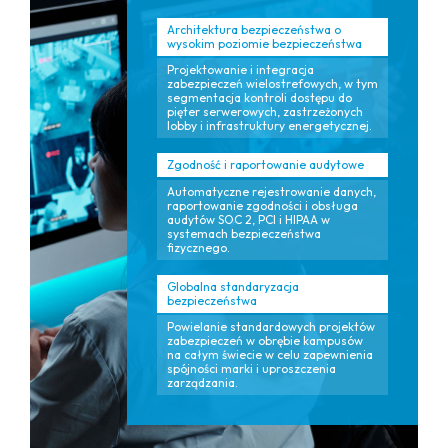
Architektura bezpieczeństwa o
wysokim poziomie bezpieczeństwa
Projektowanie i integracja
zabezpieczeń wielostrefowych, w tym
segmentacja kontroli dostępu do
pięter serwerowych, zastrzeżonych
lobby i infrastruktury energetycznej.
Zgodność i raportowanie audytowe
Automatyczne rejestrowanie danych,
raportowanie zgodności i obsługa
audytów SOC 2, PCI i HIPAA w
systemach bezpieczeństwa
fizycznego.
Globalna standaryzacja
bezpieczeństwa
Powielanie standardowych projektów
zabezpieczeń w obrębie kampusów
na całym świecie w celu zapewnienia
spójności marki i uproszczenia
zarządzania.